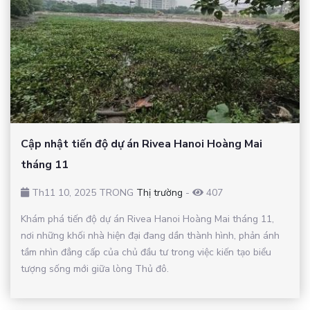
Cập nhật tiến độ dự án Rivea Hanoi Hoàng Mai
tháng 11
Th11 10, 2025 TRONG
Thị trường
-
407
Khám phá tiến độ dự án Rivea Hanoi Hoàng Mai tháng 11,
nơi những khối nhà hiện đại đang dần thành hình, phản ánh
tầm nhìn đẳng cấp của chủ đầu tư trong việc kiến tạo biểu
tượng sống mới giữa lòng Thủ đô.