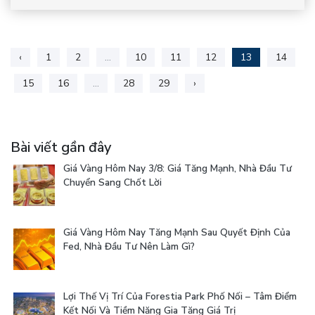
‹
1
2
...
10
11
12
13
14
15
16
...
28
29
›
Bài viết gần đây
Giá Vàng Hôm Nay 3/8: Giá Tăng Mạnh, Nhà Đầu Tư
Chuyển Sang Chốt Lời
Giá Vàng Hôm Nay Tăng Mạnh Sau Quyết Định Của
Fed, Nhà Đầu Tư Nên Làm Gì?
Lợi Thế Vị Trí Của Forestia Park Phố Nối – Tâm Điểm
Kết Nối Và Tiềm Năng Gia Tăng Giá Trị