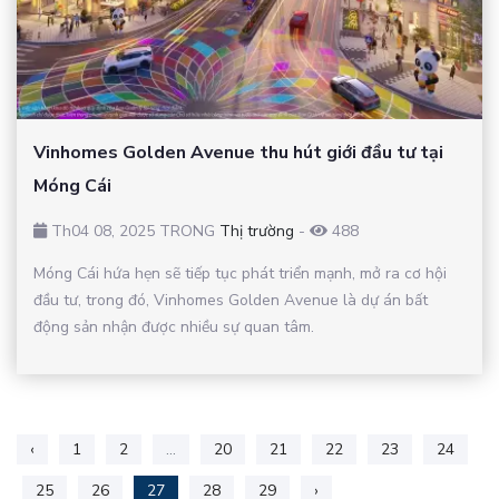
Vinhomes Golden Avenue thu hút giới đầu tư tại
Móng Cái
Th04 08, 2025 TRONG
Thị trường
-
488
Móng Cái hứa hẹn sẽ tiếp tục phát triển mạnh, mở ra cơ hội
đầu tư, trong đó, Vinhomes Golden Avenue là dự án bất
động sản nhận được nhiều sự quan tâm.
‹
1
2
...
20
21
22
23
24
25
26
27
28
29
›