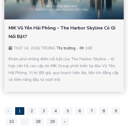
MIK Vũ Yên Hải Phòng – The Harbor Skyline Có Gì
Nổi Bật?
Th07 14, 2026 TRONG
Thị trường
-
168
Khám phá những điểm nổi bật của The Harbor Skyline – tổ
hợp căn hộ cao cấp do MIK Group phát triển tại đảo Vũ Yên,
Hải Phòng. Vị trí đắt giá, quy hoạch hiện đại, tiện ích đẳng cấp
và tiềm năng đầu tư vượt trội.
‹
1
2
3
4
5
6
7
8
9
10
...
28
29
›