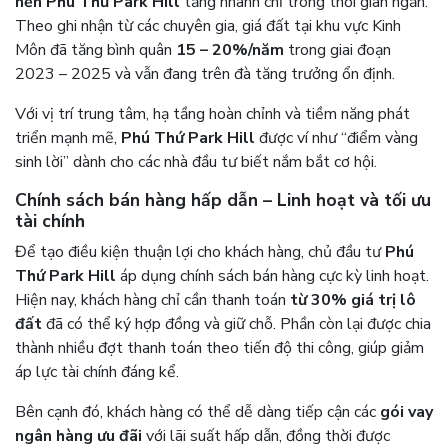
nền Phú Thứ Park Hill
tăng nhanh chỉ trong thời gian ngắn.
Theo ghi nhận từ các chuyên gia, giá đất tại khu vực Kinh
Môn đã tăng bình quân
15 – 20%/năm
trong giai đoạn
2023 – 2025 và vẫn đang trên đà tăng trưởng ổn định.
Với vị trí trung tâm, hạ tầng hoàn chỉnh và tiềm năng phát
triển mạnh mẽ,
Phú Thứ Park Hill
được ví như “điểm vàng
sinh lời” dành cho các nhà đầu tư biết nắm bắt cơ hội.
Chính sách bán hàng hấp dẫn – Linh hoạt và tối ưu
tài chính
Để tạo điều kiện thuận lợi cho khách hàng, chủ đầu tư
Phú
Thứ Park Hill
áp dụng chính sách bán hàng cực kỳ linh hoạt.
Hiện nay, khách hàng chỉ cần thanh toán
từ 30% giá trị lô
đất
đã có thể ký hợp đồng và giữ chỗ. Phần còn lại được chia
thành nhiều đợt thanh toán theo tiến độ thi công, giúp giảm
áp lực tài chính đáng kể.
Bên cạnh đó, khách hàng có thể dễ dàng tiếp cận các
gói vay
ngân hàng ưu đãi
với lãi suất hấp dẫn, đồng thời được