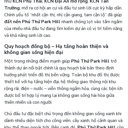
như
KCN Phú Thái
,
KCN Đại An mở rộng
,
KCN Tân
Trường
, mở ra cơ hội an cư và đầu tư sinh lời cực kỳ hấp dẫn.
Chính yếu tố “nhất cận thị, nhị cận giang, tam cận lộ” đã giúp
đất nền Phú Thứ Park Hill
nhanh chóng lọt vào tầm ngắm
của nhiều nhà đầu tư đang tìm kiếm dự án có vị trí tiềm năng
và khả năng sinh lời cao.
Quy hoạch đồng bộ – Hạ tầng hoàn thiện và
không gian sống hiện đại
Một trong những điểm mạnh giúp
Phú Thứ Park Hill
trở
thành dự án nổi bật chính là quy hoạch bài bản theo định
hướng phát triển đô thị bền vững. Toàn bộ khu đô thị được
thiết kế với hạ tầng hiện đại, hệ thống giao thông nội khu
rộng rãi, điện – nước – viễn thông ngầm hóa, cùng các tiện ích
được bố trí hợp lý mang lại không gian sống hài hòa giữa
thiên nhiên và con người.
Chủ đầu tư đặc biệt chú trọng đến không gian sống xanh khi
dành nhiều diện tích cho công viên, cây xanh, hồ cảnh quan và
khu thể thao ngoài trời. Bên cạnh đó,
Phú Thứ Park Hill
còn