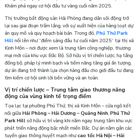
Khám phá ngay cơ hội đầu tư vàng cuối năm 2025.
Thị trường bất động sản Hải Phòng đang dần sôi động trở
lại sau giai đoạn trầm lắng, với sự xuất hiện của hàng loạt dự
án quy mô và quy hoạch bài bản. Trong đó,
Phú Thứ Park
Hill
nổi lên như “điểm sáng đầu tư cuối năm 2025” tại thị xã
Kinh Môn – nơi được xem là trung tâm công nghiệp, thương
mại mới của khu vực Bắc Bộ. Sở hữu vị trí chiến lược, hạ tầng
đồng bộ, pháp lý minh bạch và tiềm năng tăng giá ấn tượng,
dự án đang trở thành lựa chọn hàng đầu cho giới đầu tư đang
tìm kiếm cơ hội sinh lời bền vững và an toàn.
Vị trí chiến lược – Trung tâm giao thương năng
động của vùng kinh tế trọng điểm
Tọa lạc tại phường Phú Thứ, thị xã Kinh Môn – cửa ngõ kết
nối giữa
Hải Phòng – Hải Dương – Quảng Ninh
,
Phú Thứ
Park Hill
sở hữu vị trí vàng khi nằm ngay trung tâm khu vực
phát triển năng động bậc nhất miền Bắc. Dự án nằm gần các
tuyến giao thông huyết mạch như
cao tốc Hà Nội – Hải