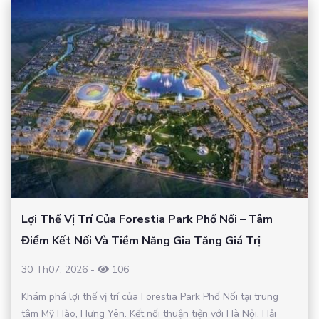
Lợi Thế Vị Trí Của Forestia Park Phố Nối – Tâm
Điểm Kết Nối Và Tiềm Năng Gia Tăng Giá Trị
30 Th07, 2026
-
106
Khám phá lợi thế vị trí của Forestia Park Phố Nối tại trung
tâm Mỹ Hào, Hưng Yên. Kết nối thuận tiện với Hà Nội, Hải