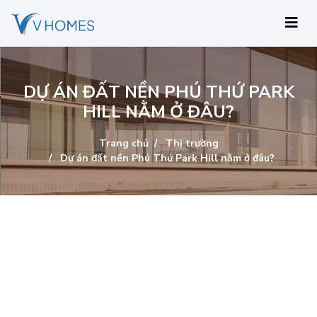
DỰ ÁN ĐẤT NỀN PHÚ THỨ PARK
HILL NẰM Ở ĐÂU?
Trang chủ
Thị trường
Dự án đất nền Phú Thứ Park Hill nằm ở đâu?