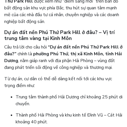
Thứ Park Hill
được xem như “điểm sáng mới” trên bản đồ
bất động sản khu vực phía Bắc, thu hút sự quan tâm mạnh
mẽ của các nhà đầu tư cá nhân, chuyên nghiệp và các doanh
nghiệp bất động sản.
Dự án đất nền Phú Thứ Park Hill ở đâu? – Vị trí
trung tâm vàng tại Kinh Môn
Câu trả lời cho câu hỏi
“Dự án đất nền Phú Thứ Park Hill ở
đâu?”
chính là
phường Phú Thứ, thị xã Kinh Môn, tỉnh Hải
Dương
, nằm giáp ranh với địa phận Hải Phòng – vùng đất
đang phát triển sôi động về công nghiệp và thương mại.
Từ dự án, cư dân có thể dễ dàng kết nối tới các khu vực
trọng điểm như:
Trung tâm thành phố Hải Dương chỉ khoảng 25 phút di
chuyển.
Thành phố Hải Phòng và khu kinh tế Đình Vũ – Cát Hải
khoảng 40 phút.