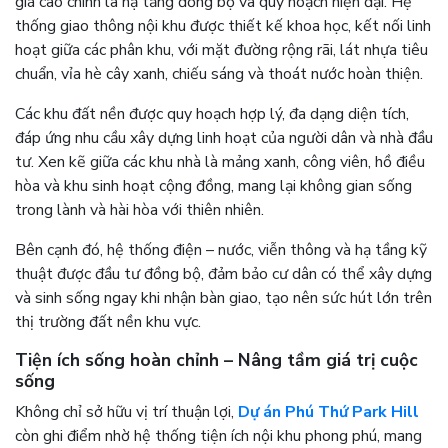
giá cao chính là hạ tầng đồng bộ và quy hoạch hiện đại. Hệ
thống giao thông nội khu được thiết kế khoa học, kết nối linh
hoạt giữa các phân khu, với mặt đường rộng rãi, lát nhựa tiêu
chuẩn, vỉa hè cây xanh, chiếu sáng và thoát nước hoàn thiện.
Các khu đất nền được quy hoạch hợp lý, đa dạng diện tích,
đáp ứng nhu cầu xây dựng linh hoạt của người dân và nhà đầu
tư. Xen kẽ giữa các khu nhà là mảng xanh, công viên, hồ điều
hòa và khu sinh hoạt cộng đồng, mang lại không gian sống
trong lành và hài hòa với thiên nhiên.
Bên cạnh đó, hệ thống điện – nước, viễn thông và hạ tầng kỹ
thuật được đầu tư đồng bộ, đảm bảo cư dân có thể xây dựng
và sinh sống ngay khi nhận bàn giao, tạo nên sức hút lớn trên
thị trường đất nền khu vực.
Tiện ích sống hoàn chỉnh – Nâng tầm giá trị cuộc
sống
Không chỉ sở hữu vị trí thuận lợi,
Dự án Phú Thứ Park Hill
còn ghi điểm nhờ hệ thống tiện ích nội khu phong phú, mang