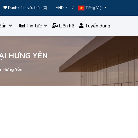
Danh sách yêu thích(
0
)
/
VND
Tiếng Việt
Bán
Tin tức
Liên hệ
Tuyển dụng
TẠI HƯNG YÊN
i Hưng Yên