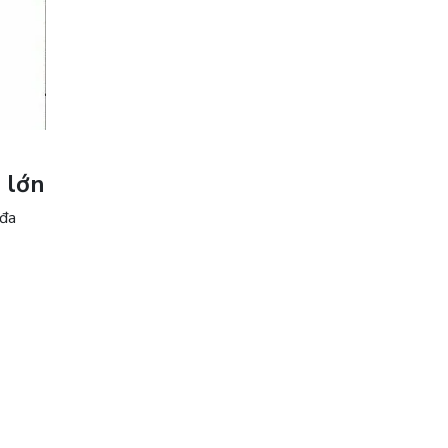
 lớn
 đa