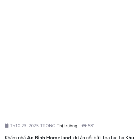
Th10 23, 2025 TRONG
Thị trường
-
581
Khám phá
An Bình Homeland
, dự án nổi bật tọa lạc tại
Khu