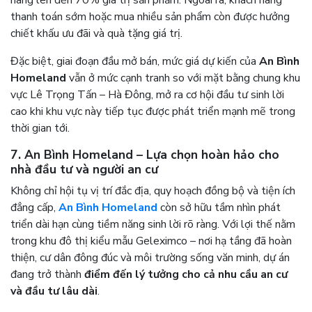
hàng lên đến 70% giá trị sản phẩm. Ngoài ra, khách hàng
thanh toán sớm hoặc mua nhiều sản phẩm còn được hưởng
chiết khấu ưu đãi và quà tặng giá trị.
Đặc biệt, giai đoạn đầu mở bán, mức giá dự kiến của
An Bình
Homeland
vẫn ở mức cạnh tranh so với mặt bằng chung khu
vực Lê Trọng Tấn – Hà Đông, mở ra cơ hội đầu tư sinh lời
cao khi khu vực này tiếp tục được phát triển mạnh mẽ trong
thời gian tới.
7. An Bình Homeland – Lựa chọn hoàn hảo cho
nhà đầu tư và người an cư
Không chỉ hội tụ vị trí đắc địa, quy hoạch đồng bộ và tiện ích
đẳng cấp,
An Bình Homeland
còn sở hữu tầm nhìn phát
triển dài hạn cùng tiềm năng sinh lời rõ ràng. Với lợi thế nằm
trong khu đô thị kiểu mẫu Geleximco – nơi hạ tầng đã hoàn
thiện, cư dân đông đúc và môi trường sống văn minh, dự án
đang trở thành
điểm đến lý tưởng cho cả nhu cầu an cư
và đầu tư lâu dài
.