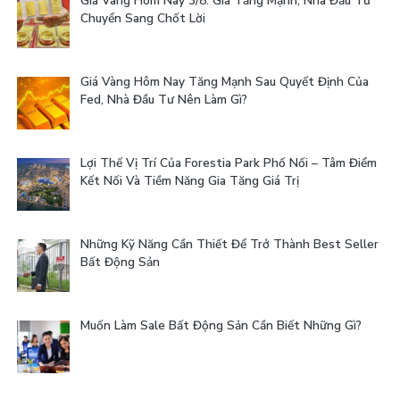
Giá Vàng Hôm Nay 3/8: Giá Tăng Mạnh, Nhà Đầu Tư
Chuyển Sang Chốt Lời
Giá Vàng Hôm Nay Tăng Mạnh Sau Quyết Định Của
Fed, Nhà Đầu Tư Nên Làm Gì?
Lợi Thế Vị Trí Của Forestia Park Phố Nối – Tâm Điểm
Kết Nối Và Tiềm Năng Gia Tăng Giá Trị
Những Kỹ Năng Cần Thiết Để Trở Thành Best Seller
Bất Động Sản
Muốn Làm Sale Bất Động Sản Cần Biết Những Gì?