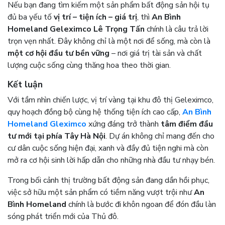
Nếu bạn đang tìm kiếm một sản phẩm bất động sản hội tụ
đủ ba yếu tố
vị trí – tiện ích – giá trị
, thì
An Bình
Homeland Geleximco Lê Trọng Tấn
chính là câu trả lời
trọn vẹn nhất. Đây không chỉ là một nơi để sống, mà còn là
một cơ hội đầu tư bền vững
– nơi giá trị tài sản và chất
lượng cuộc sống cùng thăng hoa theo thời gian.
Kết luận
Với tầm nhìn chiến lược, vị trí vàng tại khu đô thị Geleximco,
quy hoạch đồng bộ cùng hệ thống tiện ích cao cấp,
An Bình
Homeland Gleximco
xứng đáng trở thành
tâm điểm đầu
tư mới tại phía Tây Hà Nội
. Dự án không chỉ mang đến cho
cư dân cuộc sống hiện đại, xanh và đầy đủ tiện nghi mà còn
mở ra cơ hội sinh lời hấp dẫn cho những nhà đầu tư nhạy bén.
Trong bối cảnh thị trường bất động sản đang dần hồi phục,
việc sở hữu một sản phẩm có tiềm năng vượt trội như
An
Bình Homeland
chính là bước đi khôn ngoan để đón đầu làn
sóng phát triển mới của Thủ đô.