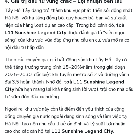
4. Giá trị đầu tư vững chắc – Lợi nhuận bền lâu
Tây Hồ Tây đang trở thành khu vực phát triển sôi động nhất
Hà Nội, với hạ tầng đồng bộ, quy hoạch bài bản và sự xuất
hiện của hàng loạt dự án cao cấp. Trong bối cảnh đó,
toà
L11 Sunshine Legend City
được đánh giá là “viên ngọc
sáng” của khu vực, vừa đáp ứng nhu cầu an cư, vừa mở ra cơ
hội đầu tư hấp dẫn.
Theo các chuyên gia, giá bất động sản khu Tây Hồ Tây có
thể tăng trưởng trung bình 15–20%/năm trong giai đoạn
2025–2030, đặc biệt khi tuyến metro số 2 và đường vành
đai 3.5 hoàn thành. Nhờ đó,
toà L11 Sunshine Legend
City
hứa hẹn mang lại khả năng sinh lời vượt trội cho nhà đầu
tư sớm đón đầu xu hướng.
Ngoài ra, khu vực này còn là điểm đến yêu thích của cộng
đồng chuyên gia nước ngoài đang sinh sống và làm việc tại
Hà Nội, tạo nên nhu cầu thuê ổn định và tỷ suất lợi nhuận
cao cho các căn hộ tại
L11 Sunshine Legend City
.