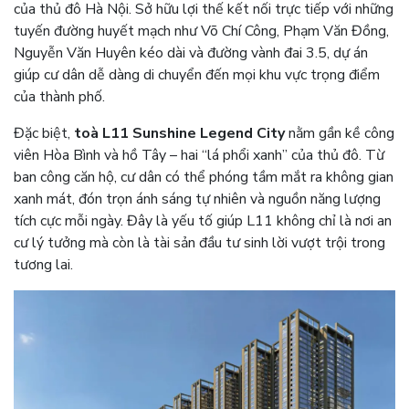
của thủ đô Hà Nội. Sở hữu lợi thế kết nối trực tiếp với những
tuyến đường huyết mạch như Võ Chí Công, Phạm Văn Đồng,
Nguyễn Văn Huyên kéo dài và đường vành đai 3.5, dự án
giúp cư dân dễ dàng di chuyển đến mọi khu vực trọng điểm
của thành phố.
Đặc biệt,
toà L11 Sunshine Legend City
nằm gần kề công
viên Hòa Bình và hồ Tây – hai “lá phổi xanh” của thủ đô. Từ
ban công căn hộ, cư dân có thể phóng tầm mắt ra không gian
xanh mát, đón trọn ánh sáng tự nhiên và nguồn năng lượng
tích cực mỗi ngày. Đây là yếu tố giúp L11 không chỉ là nơi an
cư lý tưởng mà còn là tài sản đầu tư sinh lời vượt trội trong
tương lai.