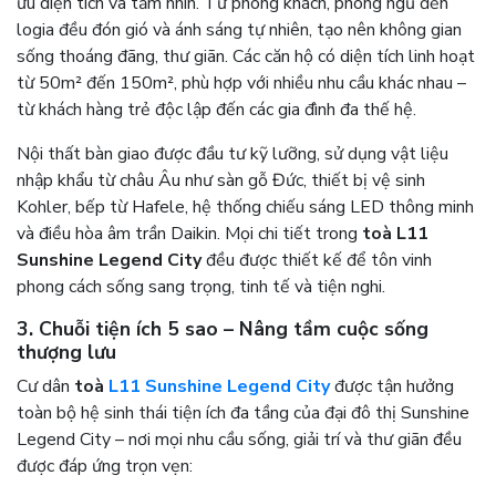
ưu diện tích và tầm nhìn. Từ phòng khách, phòng ngủ đến
logia đều đón gió và ánh sáng tự nhiên, tạo nên không gian
sống thoáng đãng, thư giãn. Các căn hộ có diện tích linh hoạt
từ 50m² đến 150m², phù hợp với nhiều nhu cầu khác nhau –
từ khách hàng trẻ độc lập đến các gia đình đa thế hệ.
Nội thất bàn giao được đầu tư kỹ lưỡng, sử dụng vật liệu
nhập khẩu từ châu Âu như sàn gỗ Đức, thiết bị vệ sinh
Kohler, bếp từ Hafele, hệ thống chiếu sáng LED thông minh
và điều hòa âm trần Daikin. Mọi chi tiết trong
toà L11
Sunshine Legend City
đều được thiết kế để tôn vinh
phong cách sống sang trọng, tinh tế và tiện nghi.
3. Chuỗi tiện ích 5 sao – Nâng tầm cuộc sống
thượng lưu
Cư dân
toà
L11 Sunshine Legend City
được tận hưởng
toàn bộ hệ sinh thái tiện ích đa tầng của đại đô thị Sunshine
Legend City – nơi mọi nhu cầu sống, giải trí và thư giãn đều
được đáp ứng trọn vẹn: