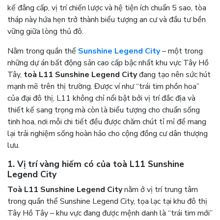
kế đẳng cấp, vị trí chiến lược và hệ tiện ích chuẩn 5 sao, tòa
tháp này hứa hẹn trở thành biểu tượng an cư và đầu tư bền
vững giữa lòng thủ đô.
Nằm trong quần thể
Sunshine Legend City
– một trong
những dự án bất động sản cao cấp bậc nhất khu vực Tây Hồ
Tây,
toà L11 Sunshine Legend City
đang tạo nên sức hút
mạnh mẽ trên thị trường. Được ví như “trái tim phồn hoa”
của đại đô thị, L11 không chỉ nổi bật bởi vị trí đắc địa và
thiết kế sang trọng mà còn là biểu tượng cho chuẩn sống
tinh hoa, nơi mỗi chi tiết đều được chăm chút tỉ mỉ để mang
lại trải nghiệm sống hoàn hảo cho cộng đồng cư dân thượng
lưu.
1. Vị trí vàng hiếm có của
toà L11 Sunshine
Legend City
Toà L11 Sunshine Legend City
nằm ở vị trí trung tâm
trong quần thể Sunshine Legend City, tọa lạc tại khu đô thị
Tây Hồ Tây – khu vực đang được mệnh danh là “trái tim mới”