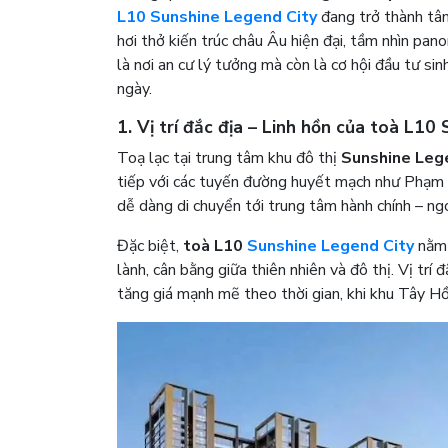
L10 Sunshine Legend City
đang trở thành tâm
hơi thở kiến trúc châu Âu hiện đại, tầm nhìn pa
là nơi an cư lý tưởng mà còn là cơ hội đầu tư si
ngày.
1. Vị trí đắc địa – Linh hồn của
toà L10 
Toạ lạc tại trung tâm khu đô thị
Sunshine Leg
tiếp với các tuyến đường huyết mạch như Phạm
dễ dàng di chuyển tới trung tâm hành chính – ngo
Đặc biệt,
toà L10
Sunshine Legend City
nằm 
lành, cân bằng giữa thiên nhiên và đô thị. Vị tr
tăng giá mạnh mẽ theo thời gian, khi khu Tây H