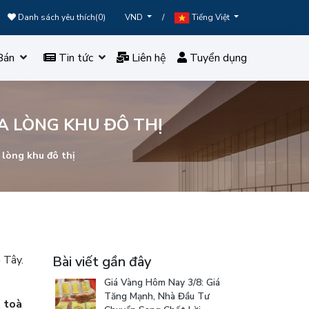
Danh sách yêu thích(
0
)
/
VND
Tiếng Việt
Bán
Tin tức
Liên hệ
Tuyển dụng
A LÒNG KHU ĐÔ THỊ
 lòng khu đô thị
 Tây.
Bài viết gần đây
Giá Vàng Hôm Nay 3/8: Giá
Tăng Mạnh, Nhà Đầu Tư
,
toà