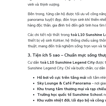
vinh và thịnh vượng.
Bên trong, từng căn hộ được tối ưu về công năn
panorama tuyệt đẹp, đón trọn sinh khí thiên nhi
hàng độc thân, gia đình trẻ đến giới tinh hoa tì
Các chi tiết nội thất trong
toà L10 Sunshine L
thiết bị vệ sinh Kohler, hệ thống chiếu sáng th
thuật, mang đến trải nghiệm sống trọn vẹn và ti
3. Tiện ích 5 sao – Chuẩn mực sống thư
Cư dân
toà L10 Sunshine Legend City
được tậ
Sunshine Legend City. Chỉ vài bước chân, cư dân 
Hồ bơi vô cực trên tầng mái
với tầm nhì
Sky Lounge & Café Panorama
– nơi gia
Khu trung tâm thương mại và rạp chiếu
Trường học quốc tế Sunshine School
n
Khu vườn nhiệt đới, lối dạo bộ và công 