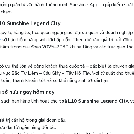
thống quản lý vận hành thông minh Sunshine App – giúp kiểm soát
t chạm.
10 Sunshine Legend City
quy tụ hàng loạt cơ quan ngoại giao, đại sứ quán và doanh nghiệp
y
sở hữu tiềm năng sinh lời hấp dẫn. Theo dự báo, giá trị bất động
ăm trong giai đoạn 2025–2030 khi hạ tầng và các trục giao thô
có ưu thế lớn về dòng khách thuê quốc tế – đặc biệt là chuyên gi
u vực Bắc Từ Liêm – Cầu Giấy – Tây Hồ Tây. Với tỷ suất cho thuê
àn, thanh khoản tốt và có khả năng sinh lời dài hạn.
i sở hữu ngay hôm nay
 sách bán hàng linh hoạt cho
toà L10 Sunshine Legend City
, v
 trị căn hộ trong giai đoạn đầu.
 ưu đãi từ ngân hàng đối tác.