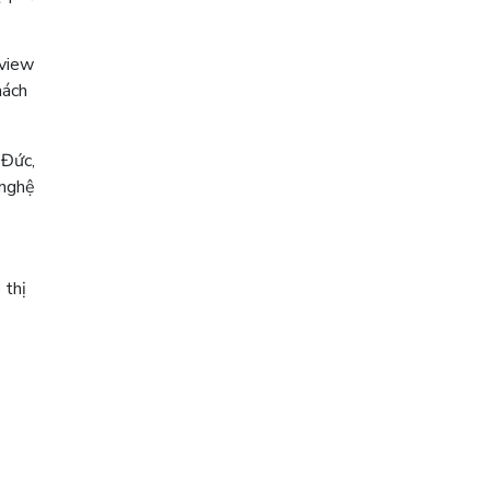
 view
hách
 Đức,
 nghệ
 thị