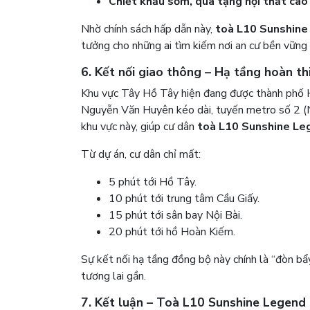
Chiết khấu sớm, quà tặng nội thất cao
Nhờ chính sách hấp dẫn này,
toà L10 Sunshine
tưởng cho những ai tìm kiếm nơi an cư bền vững 
6. Kết nối giao thông – Hạ tầng hoàn th
Khu vực Tây Hồ Tây hiện đang được thành phố H
Nguyễn Văn Huyên kéo dài, tuyến metro số 2 (
khu vực này, giúp cư dân
toà L10 Sunshine Le
Từ dự án, cư dân chỉ mất:
5 phút tới Hồ Tây.
10 phút tới trung tâm Cầu Giấy.
15 phút tới sân bay Nội Bài.
20 phút tới hồ Hoàn Kiếm.
Sự kết nối hạ tầng đồng bộ này chính là “đòn b
tương lai gần.
7. Kết luận – Toà L10 Sunshine Legend Ci