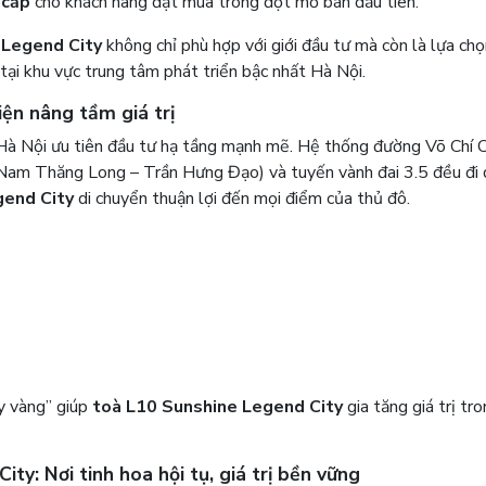
 cấp
cho khách hàng đặt mua trong đợt mở bán đầu tiên.
 Legend City
không chỉ phù hợp với giới đầu tư mà còn là lựa chọ
tại khu vực trung tâm phát triển bậc nhất Hà Nội.
iện nâng tầm giá trị
à Nội ưu tiên đầu tư hạ tầng mạnh mẽ. Hệ thống đường Võ Chí 
Nam Thăng Long – Trần Hưng Đạo) và tuyến vành đai 3.5 đều đi 
gend City
di chuyển thuận lợi đến mọi điểm của thủ đô.
ẩy vàng” giúp
toà L10 Sunshine Legend City
gia tăng giá trị tr
ty: Nơi tinh hoa hội tụ, giá trị bền vững