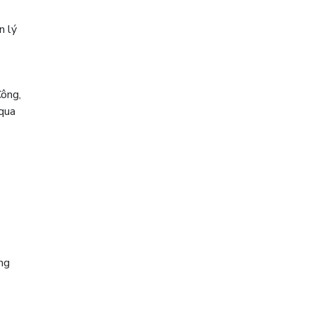
n lý
Công,
qua
ong