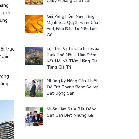
Chuyển Sang Chốt Lời
mang
ng chỉ
Giá Vàng Hôm Nay Tăng
từng
Mạnh Sau Quyết Định Của
Fed, Nhà Đầu Tư Nên Làm
Gì?
ối trực
Lợi Thế Vị Trí Của Forestia
Park Phố Nối – Tâm Điểm
ư dân
Kết Nối Và Tiềm Năng Gia
Tăng Giá Trị
trong
Những Kỹ Năng Cần Thiết
năng
Để Trở Thành Best Seller
Bất Động Sản
Muốn Làm Sale Bất Động
Sản Cần Biết Những Gì?