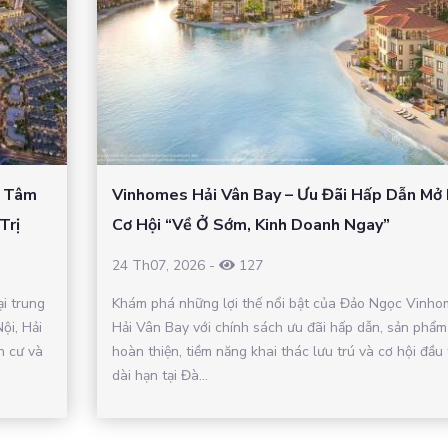
– Tâm
Vinhomes Hải Vân Bay – Ưu Đãi Hấp Dẫn Mở
Trị
Cơ Hội “Về Ở Sớm, Kinh Doanh Ngay”
24 Th07, 2026
-
127
ại trung
Khám phá những lợi thế nổi bật của Đảo Ngọc Vinho
ội, Hải
Hải Vân Bay với chính sách ưu đãi hấp dẫn, sản phẩm
n cư và
hoàn thiện, tiềm năng khai thác lưu trú và cơ hội đầu 
dài hạn tại Đà...