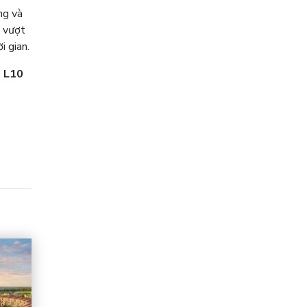
ng và
i vượt
i gian.
 L10