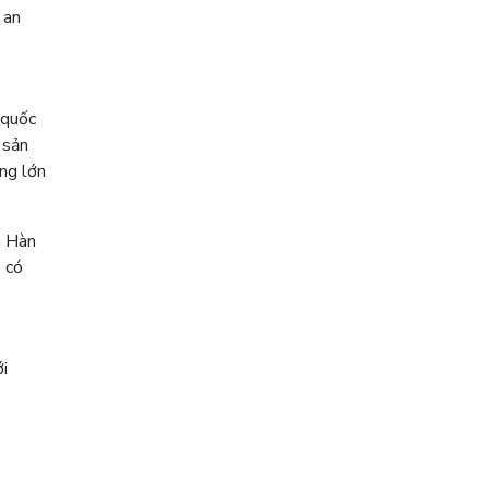
 an
 quốc
 sản
ng lớn
a Hàn
 có
ới