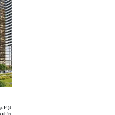
ại. Mặt
sự phồn