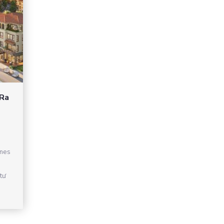
 Ra
mes
tư