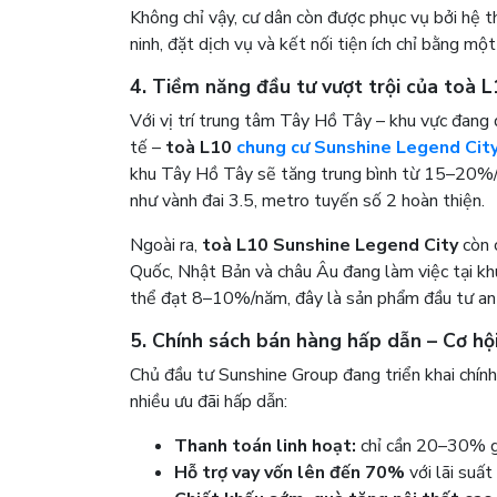
Không chỉ vậy, cư dân còn được phục vụ bởi hệ 
ninh, đặt dịch vụ và kết nối tiện ích chỉ bằng mộ
4. Tiềm năng đầu tư vượt trội của
toà L
Với vị trí trung tâm Tây Hồ Tây – khu vực đang 
tế –
toà L10
chung cư Sunshine Legend Cit
khu Tây Hồ Tây sẽ tăng trung bình từ 15–20%/n
như vành đai 3.5, metro tuyến số 2 hoàn thiện.
Ngoài ra,
toà L10 Sunshine Legend City
còn 
Quốc, Nhật Bản và châu Âu đang làm việc tại kh
thể đạt 8–10%/năm, đây là sản phẩm đầu tư an to
5. Chính sách bán hàng hấp dẫn – Cơ hộ
Chủ đầu tư Sunshine Group đang triển khai chính
nhiều ưu đãi hấp dẫn:
Thanh toán linh hoạt:
chỉ cần 20–30% giá
Hỗ trợ vay vốn lên đến 70%
với lãi suất