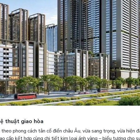
ghệ thuật giao hòa
 theo phong cách tân cổ điển châu Âu, vừa sang trọng, vừa hiện đ
ao cấp kết hợp cùng chi tiết kim loại ánh vàng – biểu tượng cho 