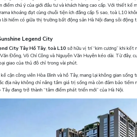
 điểm chú ý của giới đầu tư và khách hàng cao cấp. Với thiết kế 
norama khoáng đạt cùng chuỗi tiện ích đẳng cấp 5 sao, toà L10 khô
nh lời hiếm có giữa thị trường bất động sản Hà Nội đang sôi động 
Sunshine Legend City
end City Tây Hồ Tây
,
toà L10
sở hữu vị trí “kim cương” khi kết n
 Văn Đồng, Võ Chí Công và Nguyễn Văn Huyên kéo dài. Từ đây, c
ại giao của thủ đô chỉ trong vài phút.
kề cận công viên Hòa Bình và hồ Tây, mang lại không gian sống 
í đắc địa này không chỉ nâng tầm giá trị sống mà còn đảm bảo tiềm 
ồ Tây đang trở thành “tâm điểm phát triển mới” của Hà Nội.