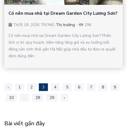
Có nên mua nhà tại Dream Garden City Lương Sơn?
Th05 18, 2026 TRONG
Thị trường
-
296
Có nên mua nhà tại Dream Garden City Lương Sơn? Phân
tích vị trí, quy hoạch, tiềm năng tăng giá và xu hướng bất
động sản sinh thái gần Hà Nội giúp nhà đầu tư đưa ra quyết
định đúng đắn.
‹
1
2
3
4
5
6
7
8
9
10
...
28
29
›
Bài viết gần đây