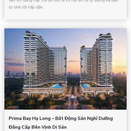
tiện ích đẳng cấp. Dự án mở ra cơ hội an cư lý tưởng và đầu
tư sinh lời hấp dẫn.
Prima Bay Hạ Long – Bất Động Sản Nghỉ Dưỡng
Đẳng Cấp Bên Vịnh Di Sản