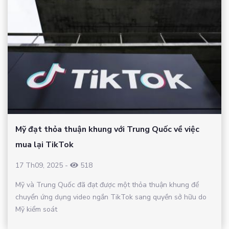
Mỹ đạt thỏa thuận khung với Trung Quốc về việc
mua lại TikTok
17 Th09, 2025
-
518
Mỹ và Trung Quốc đã đạt được một thỏa thuận khung để
chuyển ứng dụng video ngắn TikTok sang quyền sở hữu do
Mỹ kiểm soát