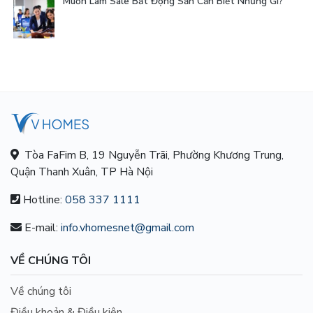
Muốn Làm Sale Bất Động Sản Cần Biết Những Gì?
Tòa FaFim B, 19 Nguyễn Trãi, Phường Khương Trung,
Quận Thanh Xuân, TP Hà Nội
Hotline:
058 337 1111
E-mail:
info.vhomesnet@gmail.com
VỀ CHÚNG TÔI
Về chúng tôi
Điều khoản & Điều kiện