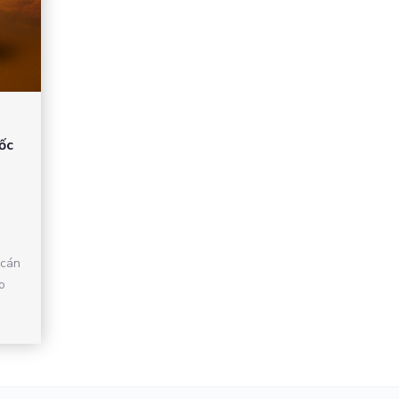
ốc
 cán
o