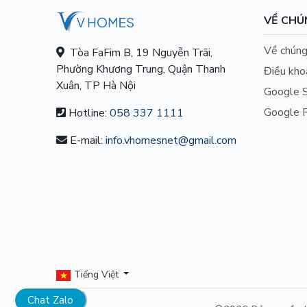
VỀ CHÚ
Về chúng
Tòa FaFim B, 19 Nguyễn Trãi,
Phường Khương Trung, Quận Thanh
Điều kho
Xuân, TP Hà Nội
Google S
Google R
Hotline:
058 337 1111
E-mail:
info.vhomesnet@gmail.com
/
Tiếng Việt
Chat Zalo