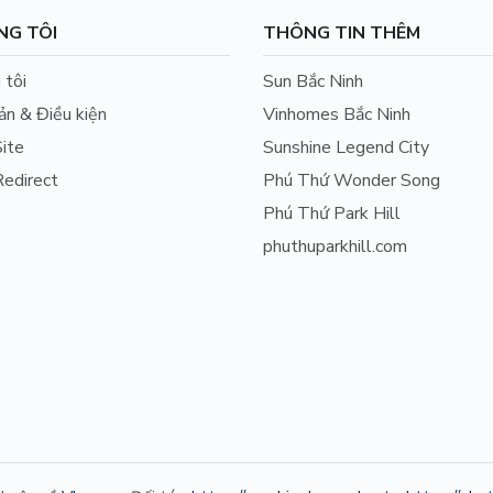
NG TÔI
THÔNG TIN THÊM
 tôi
Sun Bắc Ninh
ản & Điều kiện
Vinhomes Bắc Ninh
ite
Sunshine Legend City
edirect
Phú Thứ Wonder Song
Phú Thứ Park Hill
phuthuparkhill.com