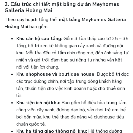
2. Cấu trúc chi tiết mặt bằng dự án Meyhomes
Galleria Hoàng Mai
Theo quy hoạch tổng thể,
mặt bằng Meyhomes Galleria
Hoàng Mai
bao gồm:
Khu căn hộ cao tầng:
Gồm 3 tòa tháp cao từ 25 – 35
tầng, bố trí xen kẽ không gian cây xanh và đường nội
khu. Mỗi tòa đều có tầm nhìn rộng mở, đón ánh sáng tự
nhiên và gió trời, đảm bảo sự riêng tư nhưng vẫn kết
nối với tiện ích chung.
Khu shophouse và boutique house:
Được bố trí dọc
các trục đường chính, nơi tập trung dòng khách hàng
lớn, thuận tiện cho việc kinh doanh hoặc cho thuê sinh
lời.
Khu tiện ích nội khu:
Bao gồm hồ điều hòa trung tâm,
công viên cây xanh, đường dạo bộ, sân chơi trẻ em, bể
bơi bốn mùa, khu thể thao đa năng và clubhouse tiêu
chuẩn quốc tế.
Khu hạ tầng giao thông nội khu:
Hệ thống đường