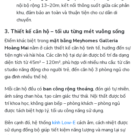
nội bộ rộng 13–20m, kết nối thông suốt giữa các phân
khu, đảm bảo an toàn và thuận tiện cho cư dân di
chuyển.
3. Thiết kế căn hộ – tối ưu từng mét vuông sống
Điểm khác biệt trong
mặt bằng Meyhomes Galleria
Hoàng Mai
nằm ở cách thiết kế căn hộ tinh tế, hướng đến sự
tiện nghi và hài hòa. Các căn hộ tại dự án được bố trí đa dạng
diện tích từ 45m² – 120m², phù hợp với nhiều nhu cầu: từ căn
studio năng động cho người trẻ, đến căn hộ 3 phòng ngủ cho
gia đình nhiều thế hệ.
Mỗi căn hộ đều có
ban công rộng thoáng
, đón gió tự nhiên,
ánh sáng chan hòa, tạo cảm giác thư thái. Nội thất được bố
trí khoa học, không gian bếp – phòng khách – phòng ngủ
được tách biệt hợp lý, tối ưu công năng sử dụng.
Bên cạnh đó, hệ thống
kính Low-E
cách âm, cách nhiệt được
sử dụng đồng bộ giúp tiết kiệm năng lượng và mang lại sự