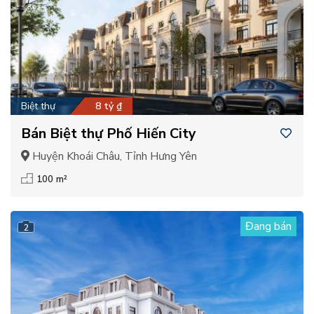
Biệt thự
8 tỷ ₫
Bán Biệt thự Phố Hiến City
Huyện Khoái Châu, Tỉnh Hưng Yên
100 m²
Đang bán
2