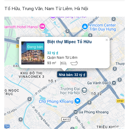
Tố Hữu, Trung Văn, Nam Từ Liêm, Hà Nội
×
Biệt thự Mipec Tố Hữu
Đang bán
32 tỷ ₫
Quận Nam Từ Liêm
93 m²
Nhà bán: 32 tỷ ₫