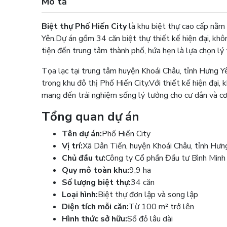
Mô tả
Biệt thự Phố Hiến City
là khu biệt thự cao cấp nằm
Yên.
Dự án gồm 34 căn biệt thự thiết kế hiện đại, không
tiện đến trung tâm thành phố, hứa hẹn là lựa chọn lý
Tọa lạc tại trung tâm huyện Khoái Châu, tỉnh Hưng Y
trong khu đô thị Phố Hiến City.
Với thiết kế hiện đại,
mang đến trải nghiệm sống lý tưởng cho cư dân và cơ
Tổng quan dự án
Tên dự án:
Phố Hiến City
Vị trí:
Xã Dân Tiến, huyện Khoái Châu, tỉnh Hưn
Chủ đầu tư:
Công ty Cổ phần Đầu tư Bình Minh
Quy mô toàn khu:
9,9 ha
Số lượng biệt thự:
34 căn
Loại hình:
Biệt thự đơn lập và song lập
Diện tích mỗi căn:
Từ 100 m² trở lên
Hình thức sở hữu:
Sổ đỏ lâu dài