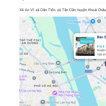
Xã An Vĩ, xã Dân Tiến, xã Tân Dân, huyện Khoái Châu
Bán B
Đang bán
8 tỷ ₫
Huyện
100 m