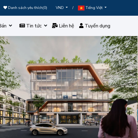
Danh sách yêu thích(
0
)
/
VND
Tiếng Việt
Bán
Tin tức
Liên hệ
Tuyển dụng