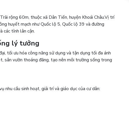
n
Trãi rộng 60m, thuộc xã Dân Tiến, huyện Khoái Châu.
Vị trí
thông huyết mạch như Quốc lộ 5, Quốc lộ 39 và đường
 các tỉnh lân cận.
sống lý tưởng
đại, tối ưu hóa công năng sử dụng và tận dụng tối đa ánh
ệt, sân vườn thoáng đãng, tạo nên môi trường sống trong
ụ nhu cầu sinh hoạt, giải trí và giáo dục của cư dân: