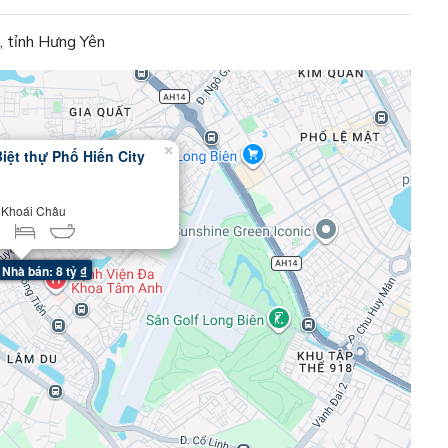
, tỉnh Hưng Yên
×
iệt thự Phố Hiến City
 Khoái Châu
²
Nhà bán: 8 tỷ ₫