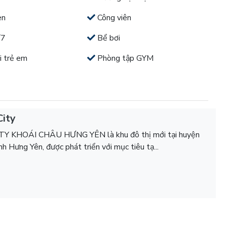
en
Công viên
/7
Bể bơi
i trẻ em
Phòng tập GYM
City
Y KHOÁI CHÂU HƯNG YÊN là khu đô thị mới tại huyện
nh Hưng Yên, được phát triển với mục tiêu tạ...