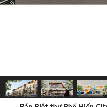
Bán Biệt thự Phố Hiến Cit