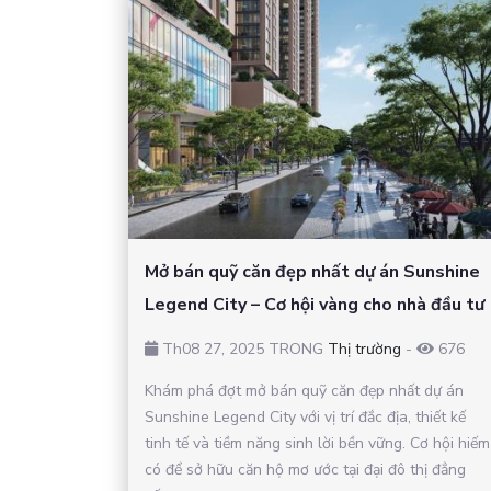
Mở bán quỹ căn đẹp nhất dự án Sunshine
Legend City – Cơ hội vàng cho nhà đầu tư
Th08 27, 2025 TRONG
Thị trường
-
676
Khám phá đợt mở bán quỹ căn đẹp nhất dự án
Sunshine Legend City với vị trí đắc địa, thiết kế
tinh tế và tiềm năng sinh lời bền vững. Cơ hội hiếm
có để sở hữu căn hộ mơ ước tại đại đô thị đẳng