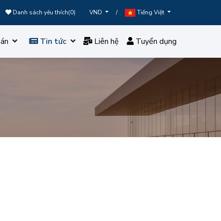
Danh sách yêu thích(
0
)
/
VND
Tiếng Việt
án
Tin tức
Liên hệ
Tuyển dụng