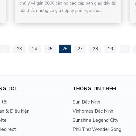
chú ý về gần 8000 căn hộ cao cấp bàn giao đầy đủ
nội thất, nhưng có giá hợp lý phù hợp cho...
...
23
24
25
26
27
28
29
...
NG TÔI
THÔNG TIN THÊM
 tôi
Sun Bắc Ninh
ản & Điều kiện
Vinhomes Bắc Ninh
ite
Sunshine Legend City
edirect
Phú Thứ Wonder Song