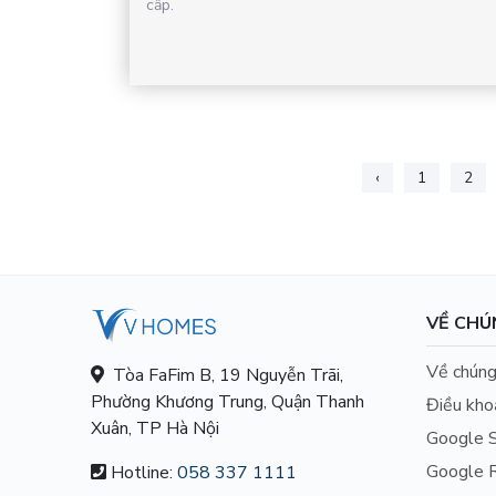
cấp.
‹
1
2
VỀ CHÚ
Về chúng
Tòa FaFim B, 19 Nguyễn Trãi,
Phường Khương Trung, Quận Thanh
Điều kho
Xuân, TP Hà Nội
Google S
Google R
Hotline:
058 337 1111