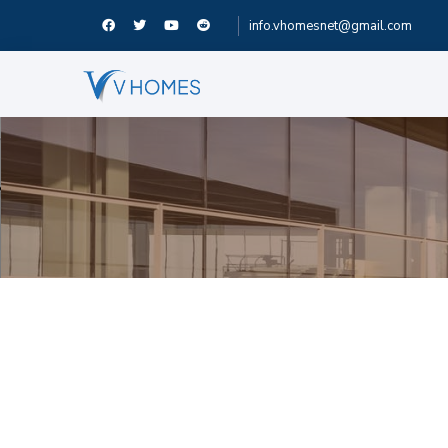
info.vhomesnet@gmail.com