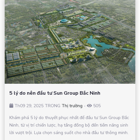
5 lý do nên đầu tư Sun Group Bắc Ninh
Th09 29, 2025 TRONG
Thị trường
-
505
Khám phá 5 lý do thuyết phục nhất để đầu tư Sun Group Bắc
Ninh, từ vị trí chiến lược, hạ tầng đồng bộ đến tiềm năng sinh
lời vượt trội. Lựa chọn sáng suốt cho nhà đầu tư thông minh.