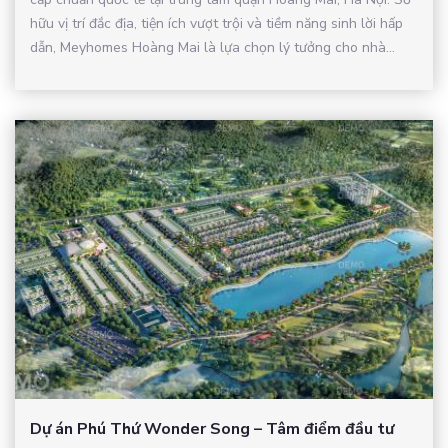
hữu vị trí đắc địa, tiện ích vượt trội và tiềm năng sinh lời hấp
dẫn, Meyhomes Hoàng Mai là lựa chọn lý tưởng cho nhà...
Dự án Phú Thứ Wonder Song – Tâm điểm đầu tư