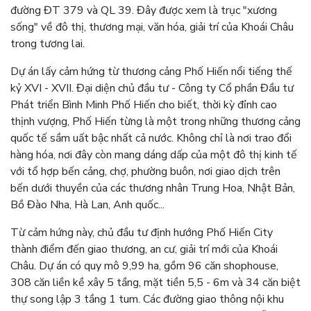
đường ĐT 379 và QL 39. Đây được xem là trục "xương
sống" về đô thị, thương mại, văn hóa, giải trí của Khoái Châu
trong tương lai.
Dự án lấy cảm hứng từ thương cảng Phố Hiến nổi tiếng thế
kỷ XVI - XVII. Đại diện chủ đầu tư - Công ty Cổ phần Đầu tư
Phát triển Bình Minh Phố Hiến cho biết, thời kỳ đỉnh cao
thịnh vượng, Phố Hiến từng là một trong những thương cảng
quốc tế sầm uất bậc nhất cả nước. Không chỉ là nơi trao đổi
hàng hóa, nơi đây còn mang dáng dấp của một đô thị kinh tế
với tổ hợp bến cảng, chợ, phường buôn, nơi giao dịch trên
bến dưới thuyền của các thương nhân Trung Hoa, Nhật Bản,
Bồ Đào Nha, Hà Lan, Anh quốc...
Từ cảm hứng này, chủ đầu tư định hướng Phố Hiến City
thành điểm đến giao thương, an cư, giải trí mới của Khoái
Châu. Dự án có quy mô 9,99 ha, gồm 96 căn shophouse,
308 căn liền kề xây 5 tầng, mặt tiền 5,5 - 6m và 34 căn biệt
thự song lập 3 tầng 1 tum. Các đường giao thông nội khu