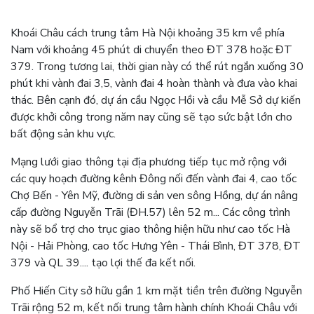
Khoái Châu cách trung tâm Hà Nội khoảng 35 km về phía
Nam với khoảng 45 phút di chuyển theo ĐT 378 hoặc ĐT
379. Trong tương lai, thời gian này có thể rút ngắn xuống 30
phút khi vành đai 3,5, vành đai 4 hoàn thành và đưa vào khai
thác. Bên cạnh đó, dự án cầu Ngọc Hồi và cầu Mễ Sở dự kiến
được khởi công trong năm nay cũng sẽ tạo sức bật lớn cho
bất động sản khu vực.
Mạng lưới giao thông tại địa phương tiếp tục mở rộng với
các quy hoạch đường kênh Đông nối đến vành đai 4, cao tốc
Chợ Bến - Yên Mỹ, đường di sản ven sông Hồng, dự án nâng
cấp đường Nguyễn Trãi (ĐH.57) lên 52 m... Các công trình
này sẽ bổ trợ cho trục giao thông hiện hữu như cao tốc Hà
Nội - Hải Phòng, cao tốc Hưng Yên - Thái Bình, ĐT 378, ĐT
379 và QL 39.... tạo lợi thế đa kết nối.
Phố Hiến City sở hữu gần 1 km mặt tiền trên đường Nguyễn
Trãi rộng 52 m, kết nối trung tâm hành chính Khoái Châu với