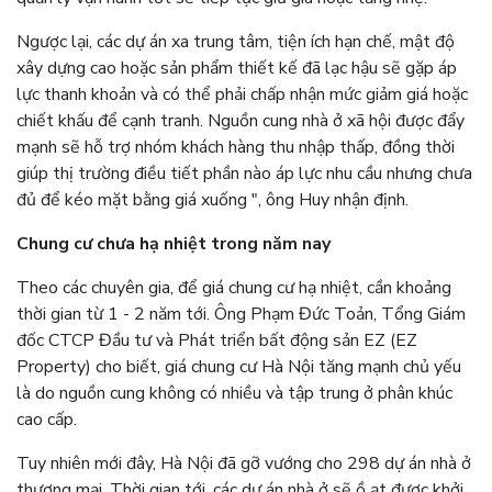
Ngược lại, các dự án xa trung tâm, tiện ích hạn chế, mật độ
xây dựng cao hoặc sản phẩm thiết kế đã lạc hậu sẽ gặp áp
lực thanh khoản và có thể phải chấp nhận mức giảm giá hoặc
chiết khấu để cạnh tranh. Nguồn cung nhà ở xã hội được đẩy
mạnh sẽ hỗ trợ nhóm khách hàng thu nhập thấp, đồng thời
giúp thị trường điều tiết phần nào áp lực nhu cầu nhưng chưa
đủ để kéo mặt bằng giá xuống ", ông Huy nhận định.
Chung cư chưa hạ nhiệt trong năm nay
Theo các chuyên gia, để giá chung cư hạ nhiệt, cần khoảng
thời gian từ 1 - 2 năm tới. Ông Phạm Đức Toản, Tổng Giám
đốc CTCP Đầu tư và Phát triển bất động sản EZ (EZ
Property) cho biết, giá chung cư Hà Nội tăng mạnh chủ yếu
là do nguồn cung không có nhiều và tập trung ở phân khúc
cao cấp.
Tuy nhiên mới đây, Hà Nội đã gỡ vướng cho 298 dự án nhà ở
thương mại. Thời gian tới, các dự án nhà ở sẽ ồ ạt được khởi