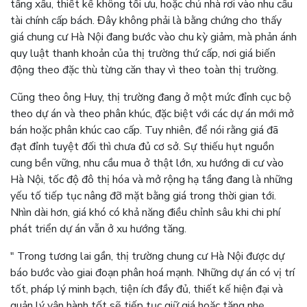
tầng xấu, thiết kế không tối ưu, hoặc chủ nhà rơi vào nhu cầu
tài chính cấp bách. Đây không phải là bằng chứng cho thấy
giá chung cư Hà Nội đang bước vào chu kỳ giảm, mà phản ánh
quy luật thanh khoản của thị trường thứ cấp, nơi giá biến
động theo đặc thù từng căn thay vì theo toàn thị trường.
Cũng theo ông Huy, thị trường đang ở một mức đỉnh cục bộ
theo dự án và theo phân khúc, đặc biệt với các dự án mới mở
bán hoặc phân khúc cao cấp. Tuy nhiên, để nói rằng giá đã
đạt đỉnh tuyệt đối thì chưa đủ cơ sở. Sự thiếu hụt nguồn
cung bền vững, nhu cầu mua ở thật lớn, xu hướng di cư vào
Hà Nội, tốc độ đô thị hóa và mở rộng hạ tầng đang là những
yếu tố tiếp tục nâng đỡ mặt bằng giá trong thời gian tới.
Nhìn dài hơn, giá khó có khả năng điều chỉnh sâu khi chi phí
phát triển dự án vẫn ở xu hướng tăng.
" Trong tương lai gần, thị trường chung cư Hà Nội được dự
báo bước vào giai đoạn phân hoá mạnh. Những dự án có vị trí
tốt, pháp lý minh bạch, tiện ích đầy đủ, thiết kế hiện đại và
quản lý vận hành tốt sẽ tiếp tục giữ giá hoặc tăng nhẹ.