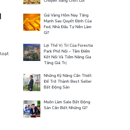
Chuyển Sang Chốt Lời
u
Giá Vàng Hôm Nay Tăng
Mạnh Sau Quyết Định Của
Fed, Nhà Đầu Tư Nên Làm
Gì?
Lợi Thế Vị Trí Của Forestia
Park Phố Nối – Tâm Điểm
 loạt
Kết Nối Và Tiềm Năng Gia
Tăng Giá Trị
Những Kỹ Năng Cần Thiết
Để Trở Thành Best Seller
Bất Động Sản
Muốn Làm Sale Bất Động
Sản Cần Biết Những Gì?