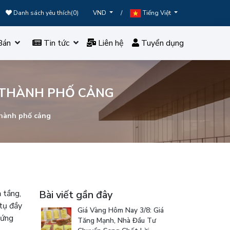
Danh sách yêu thích(
0
)
/
VND
Tiếng Việt
Bán
Tin tức
Liên hệ
Tuyển dụng
I THÀNH PHỐ CẢNG
thành phố cảng
 tầng,
Bài viết gần đây
 tụ đầy
Giá Vàng Hôm Nay 3/8: Giá
 ứng
Tăng Mạnh, Nhà Đầu Tư