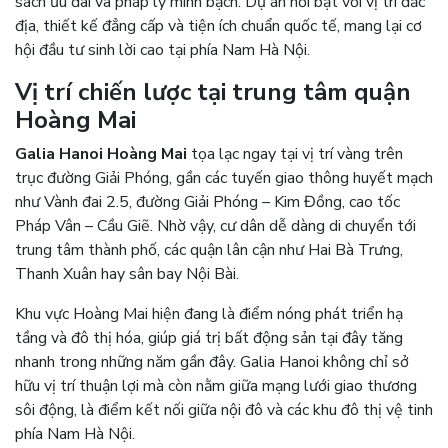
sách ưu đãi và pháp lý minh bạch. Dự án nổi bật với vị trí đắc
địa, thiết kế đẳng cấp và tiện ích chuẩn quốc tế, mang lại cơ
hội đầu tư sinh lời cao tại phía Nam Hà Nội.
Vị trí chiến lược tại trung tâm quận
Hoàng Mai
Galia Hanoi Hoàng Mai
tọa lạc ngay tại vị trí vàng trên
trục đường Giải Phóng, gần các tuyến giao thông huyết mạch
như Vành đai 2.5, đường Giải Phóng – Kim Đồng, cao tốc
Pháp Vân – Cầu Giẽ. Nhờ vậy, cư dân dễ dàng di chuyển tới
trung tâm thành phố, các quận lân cận như Hai Bà Trưng,
Thanh Xuân hay sân bay Nội Bài.
Khu vực Hoàng Mai hiện đang là điểm nóng phát triển hạ
tầng và đô thị hóa, giúp giá trị bất động sản tại đây tăng
nhanh trong những năm gần đây. Galia Hanoi không chỉ sở
hữu vị trí thuận lợi mà còn nằm giữa mạng lưới giao thương
sôi động, là điểm kết nối giữa nội đô và các khu đô thị vệ tinh
phía Nam Hà Nội.