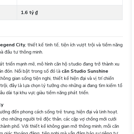
1.6 tỷ ₫
Legend City
, thiết kế tinh tế, tiện ích vượt trội và tiềm năng
hà đầu tư thông minh.
át triển mạnh mẽ, mô hình căn hộ studio đang trở thành xu
ăn đón. Nổi bật trong số đó là
căn Studio Sunshine
ng gian sống tiện nghi, thiết kế hiện đại và vị trí chiến
 trội, đây là lựa chọn lý tưởng cho những ai đang tìm kiếm tổ
u dài tại khu vực giàu tiềm năng phát triển.
ty
ướng đến phong cách sống trẻ trung, hiện đại và linh hoạt.
cho những người trẻ độc thân, các cặp vợ chồng mới cưới
 thành phố. Với thiết kế không gian mở thông minh, mỗi căn
ảm giác thoáng đãng, tiện nghi mà vẫn đảm bảo sự riêng tư