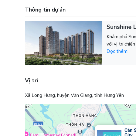
Thông tin dự án
Sunshine 
Khám phá Suns
với vị trí chiến
Đọc thêm
Vị trí
Xã Long Hưng, huyện Văn Giang, tỉnh Hưng Yên
Căn 
City
Đang bán