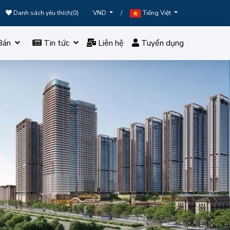
Danh sách yêu thích(
0
)
/
VND
Tiếng Việt
Bán
Tin tức
Liên hệ
Tuyển dụng