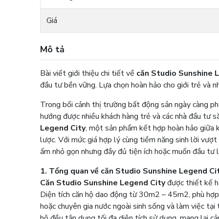
Giá
Mô tả
Bài viết giới thiệu chi tiết về
căn Studio Sunshine 
đầu tư bền vững. Lựa chọn hoàn hảo cho giới trẻ và n
Trong bối cảnh thị trường bất động sản ngày càng ph
hướng được nhiều khách hàng trẻ và các nhà đầu tư s
Legend City
, một sản phẩm kết hợp hoàn hảo giữa khô
lược. Với mức giá hợp lý cùng tiềm năng sinh lời vượt
ấm nhỏ gọn nhưng đầy đủ tiện ích hoặc muốn đầu tư lâ
1. Tổng quan về căn Studio Sunshine Legend Ci
Căn Studio Sunshine Legend City
được thiết kế h
Diện tích căn hộ dao động từ 30m2 – 45m2, phù hợp 
hoặc chuyên gia nước ngoài sinh sống và làm việc tại
hộ đều tận dụng tối đa diện tích sử dụng, mang lại c