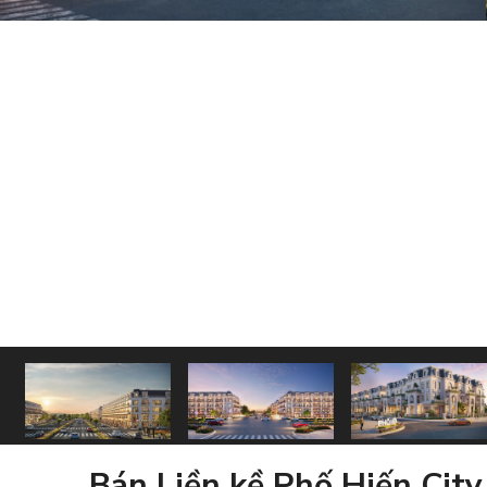
Bán Liền kề Phố Hiến City