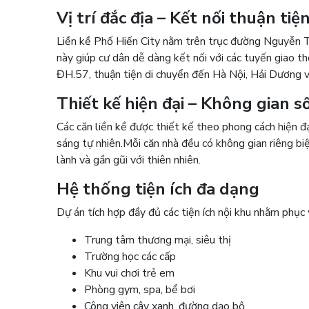
Vị trí đắc địa – Kết nối thuận tiệ
Liền kề Phố Hiến City nằm trên trục đường Nguyễn T
này giúp cư dân dễ dàng kết nối với các tuyến giao 
ĐH.57, thuận tiện di chuyển đến Hà Nội, Hải Dương và
Thiết kế hiện đại – Không gian 
Các căn liền kề được thiết kế theo phong cách hiện đ
sáng tự nhiên.
Mỗi căn nhà đều có không gian riêng bi
lành và gần gũi với thiên nhiên.
Hệ thống tiện ích đa dạng
Dự án tích hợp đầy đủ các tiện ích nội khu nhằm phục v
Trung tâm thương mại, siêu thị
Trường học các cấp
Khu vui chơi trẻ em
Phòng gym, spa, bể bơi
Công viên cây xanh, đường dạo bộ