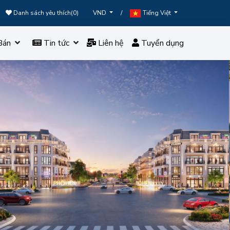
Danh sách yêu thích(
0
)
/
VND
Tiếng Việt
Bán
Tin tức
Liên hệ
Tuyển dụng