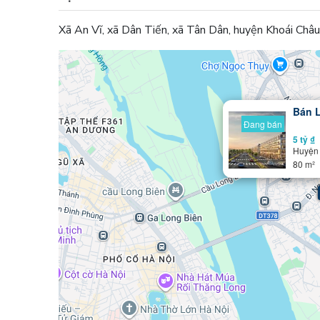
Xã An Vĩ, xã Dân Tiến, xã Tân Dân, huyện Khoái Châu
Bán L
Đang bán
5 tỷ ₫
Huyện
80 m²