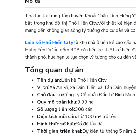
Mô tả
Tọa lạc tại trung tâm huyện Khoái Châu, tỉnh Hưng Y
bật trong khu đô thị Phố Hiến City.
Với thiết kế hiện đ
mang đến không gian sống lý tưởng cho cư dân và cơ 
Liền kề Phố Hiến City
là khu nhà ở liền kề cao cấp 
Hưng Yên.
Dự án gồm 308 căn liền kề thiết kế hiện đại
thành phố, hứa hẹn là lựa chọn lý tưởng cho cư dân v
Tổng quan dự án
Tên dự án:
Liền kề Phố Hiến City
Vị trí:
Xã An Vĩ, xã Dân Tiến, xã Tân Dân, huyệ
Chủ đầu tư:
Công ty Cổ phần Đầu tư Bình Minh
Quy mô toàn khu:
9,99 ha
Số lượng liền kề:
308 căn
Diện tích mỗi căn:
Từ 100 m² trở lên
Hình thức sở hữu:
Sổ đỏ lâu dài
Thời gian triển khai:
Dự kiến từ tháng 5 năm