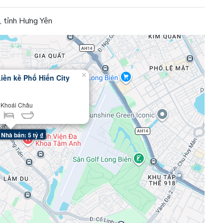
, tỉnh Hưng Yên
×
iền kề Phố Hiến City
 Khoái Châu
Nhà bán: 5 tỷ ₫