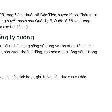
n
rãi rộng 60m, thuộc xã Dân Tiến, huyện Khoái Châu.
Vị trí
thông huyết mạch như Quốc lộ 5, Quốc lộ 39 và đường
 các tỉnh lân cận.
sống lý tưởng
ại, tối ưu hóa công năng sử dụng và tận dụng tối đa ánh
ệt, sân vườn thoáng đãng, tạo nên môi trường sống trong
ụ nhu cầu sinh hoạt, giải trí và giáo dục của cư dân: