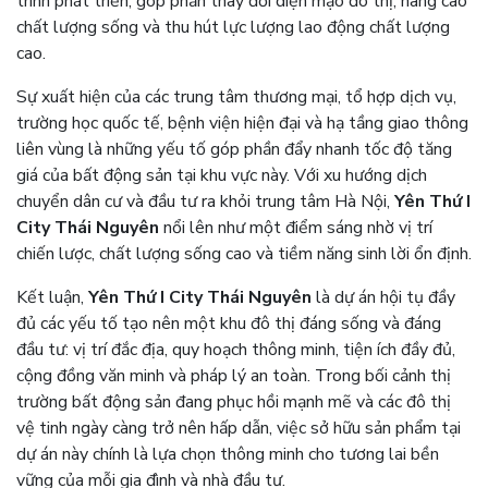
trình phát triển, góp phần thay đổi diện mạo đô thị, nâng cao
chất lượng sống và thu hút lực lượng lao động chất lượng
cao.
Sự xuất hiện của các trung tâm thương mại, tổ hợp dịch vụ,
trường học quốc tế, bệnh viện hiện đại và hạ tầng giao thông
liên vùng là những yếu tố góp phần đẩy nhanh tốc độ tăng
giá của bất động sản tại khu vực này. Với xu hướng dịch
chuyển dân cư và đầu tư ra khỏi trung tâm Hà Nội,
Yên Thứ I
City Thái Nguyên
nổi lên như một điểm sáng nhờ vị trí
chiến lược, chất lượng sống cao và tiềm năng sinh lời ổn định.
Kết luận,
Yên Thứ I City Thái Nguyên
là dự án hội tụ đầy
đủ các yếu tố tạo nên một khu đô thị đáng sống và đáng
đầu tư: vị trí đắc địa, quy hoạch thông minh, tiện ích đầy đủ,
cộng đồng văn minh và pháp lý an toàn. Trong bối cảnh thị
trường bất động sản đang phục hồi mạnh mẽ và các đô thị
vệ tinh ngày càng trở nên hấp dẫn, việc sở hữu sản phẩm tại
dự án này chính là lựa chọn thông minh cho tương lai bền
vững của mỗi gia đình và nhà đầu tư.