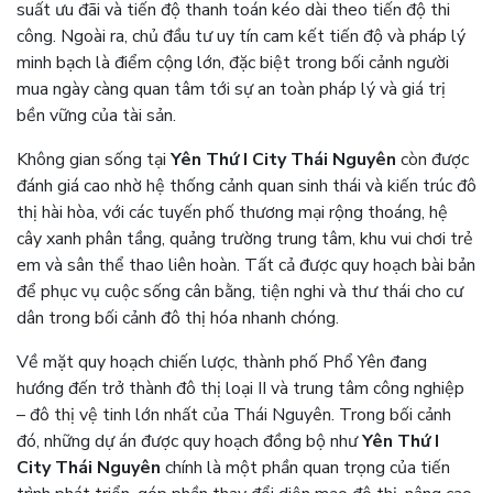
suất ưu đãi và tiến độ thanh toán kéo dài theo tiến độ thi
công. Ngoài ra, chủ đầu tư uy tín cam kết tiến độ và pháp lý
minh bạch là điểm cộng lớn, đặc biệt trong bối cảnh người
mua ngày càng quan tâm tới sự an toàn pháp lý và giá trị
bền vững của tài sản.
Không gian sống tại
Yên Thứ I City Thái Nguyên
còn được
đánh giá cao nhờ hệ thống cảnh quan sinh thái và kiến trúc đô
thị hài hòa, với các tuyến phố thương mại rộng thoáng, hệ
cây xanh phân tầng, quảng trường trung tâm, khu vui chơi trẻ
em và sân thể thao liên hoàn. Tất cả được quy hoạch bài bản
để phục vụ cuộc sống cân bằng, tiện nghi và thư thái cho cư
dân trong bối cảnh đô thị hóa nhanh chóng.
Về mặt quy hoạch chiến lược, thành phố Phổ Yên đang
hướng đến trở thành đô thị loại II và trung tâm công nghiệp
– đô thị vệ tinh lớn nhất của Thái Nguyên. Trong bối cảnh
đó, những dự án được quy hoạch đồng bộ như
Yên Thứ I
City Thái Nguyên
chính là một phần quan trọng của tiến