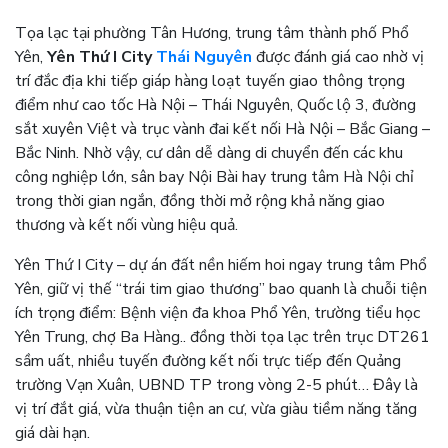
Tọa lạc tại phường Tân Hương, trung tâm thành phố Phổ
Yên,
Yên Thứ I City
Thái Nguyên
được đánh giá cao nhờ vị
trí đắc địa khi tiếp giáp hàng loạt tuyến giao thông trọng
điểm như cao tốc Hà Nội – Thái Nguyên, Quốc lộ 3, đường
sắt xuyên Việt và trục vành đai kết nối Hà Nội – Bắc Giang –
Bắc Ninh. Nhờ vậy, cư dân dễ dàng di chuyển đến các khu
công nghiệp lớn, sân bay Nội Bài hay trung tâm Hà Nội chỉ
trong thời gian ngắn, đồng thời mở rộng khả năng giao
thương và kết nối vùng hiệu quả.
Yên Thứ I City – dự án đất nền hiếm hoi ngay trung tâm Phổ
Yên, giữ vị thế “trái tim giao thương” bao quanh là chuỗi tiện
ích trọng điểm: Bệnh viện đa khoa Phổ Yên, trường tiểu học
Yên Trung, chợ Ba Hàng.. đồng thời tọa lạc trên trục DT261
sầm uất, nhiều tuyến đường kết nối trực tiếp đến Quảng
trường Vạn Xuân, UBND TP trong vòng 2-5 phút… Đây là
vị trí đắt giá, vừa thuận tiện an cư, vừa giàu tiềm năng tăng
giá dài hạn.