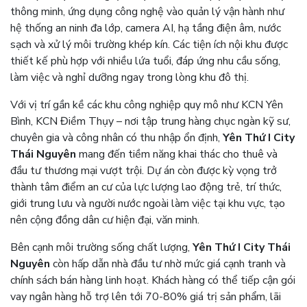
thông minh, ứng dụng công nghệ vào quản lý vận hành như
hệ thống an ninh đa lớp, camera AI, hạ tầng điện âm, nước
sạch và xử lý môi trường khép kín. Các tiện ích nội khu được
thiết kế phù hợp với nhiều lứa tuổi, đáp ứng nhu cầu sống,
làm việc và nghỉ dưỡng ngay trong lòng khu đô thị.
Với vị trí gần kề các khu công nghiệp quy mô như KCN Yên
Bình, KCN Điềm Thụy – nơi tập trung hàng chục ngàn kỹ sư,
chuyên gia và công nhân có thu nhập ổn định,
Yên Thứ I City
Thái Nguyên
mang đến tiềm năng khai thác cho thuê và
đầu tư thương mại vượt trội. Dự án còn được kỳ vọng trở
thành tâm điểm an cư của lực lượng lao động trẻ, trí thức,
giới trung lưu và người nước ngoài làm việc tại khu vực, tạo
nên cộng đồng dân cư hiện đại, văn minh.
Bên cạnh môi trường sống chất lượng,
Yên Thứ I City Thái
Nguyên
còn hấp dẫn nhà đầu tư nhờ mức giá cạnh tranh và
chính sách bán hàng linh hoạt. Khách hàng có thể tiếp cận gói
vay ngân hàng hỗ trợ lên tới 70-80% giá trị sản phẩm, lãi