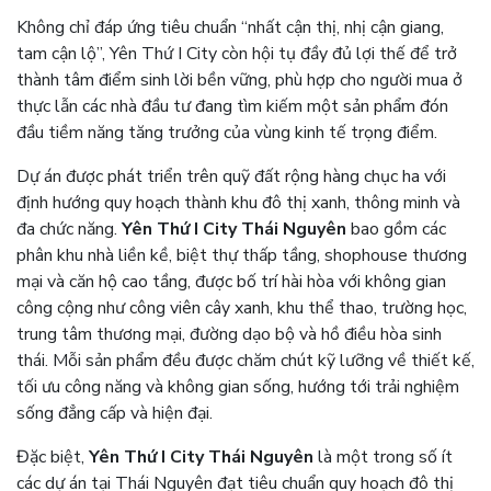
Không chỉ đáp ứng tiêu chuẩn “nhất cận thị, nhị cận giang,
tam cận lộ”, Yên Thứ I City còn hội tụ đầy đủ lợi thế để trở
thành tâm điểm sinh lời bền vững, phù hợp cho người mua ở
thực lẫn các nhà đầu tư đang tìm kiếm một sản phẩm đón
đầu tiềm năng tăng trưởng của vùng kinh tế trọng điểm.
Dự án được phát triển trên quỹ đất rộng hàng chục ha với
định hướng quy hoạch thành khu đô thị xanh, thông minh và
đa chức năng.
Yên Thứ I City Thái Nguyên
bao gồm các
phân khu nhà liền kề, biệt thự thấp tầng, shophouse thương
mại và căn hộ cao tầng, được bố trí hài hòa với không gian
công cộng như công viên cây xanh, khu thể thao, trường học,
trung tâm thương mại, đường dạo bộ và hồ điều hòa sinh
thái. Mỗi sản phẩm đều được chăm chút kỹ lưỡng về thiết kế,
tối ưu công năng và không gian sống, hướng tới trải nghiệm
sống đẳng cấp và hiện đại.
Đặc biệt,
Yên Thứ I City Thái Nguyên
là một trong số ít
các dự án tại Thái Nguyên đạt tiêu chuẩn quy hoạch đô thị