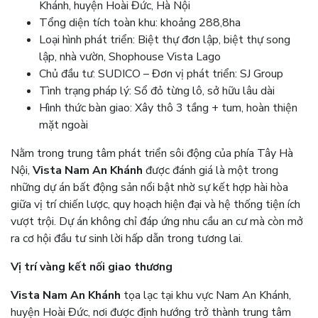
Khánh, huyện Hoài Đức, Hà Nội
Tổng diện tích toàn khu: khoảng 288,8ha
Loại hình phát triển: Biệt thự đơn lập, biệt thự song
lập, nhà vườn, Shophouse Vista Lago
Chủ đầu tư: SUDICO – Đơn vị phát triển: SJ Group
Tình trạng pháp lý: Sổ đỏ từng lô, sở hữu lâu dài
Hình thức bàn giao: Xây thô 3 tầng + tum, hoàn thiện
mặt ngoài
Nằm trong trung tâm phát triển sôi động của phía Tây Hà
Nội,
Vista Nam An Khánh
được đánh giá là một trong
những dự án bất động sản nổi bật nhờ sự kết hợp hài hòa
giữa vị trí chiến lược, quy hoạch hiện đại và hệ thống tiện ích
vượt trội. Dự án không chỉ đáp ứng nhu cầu an cư mà còn mở
ra cơ hội đầu tư sinh lời hấp dẫn trong tương lai.
Vị trí vàng kết nối giao thương
Vista Nam An Khánh
tọa lạc tại khu vực Nam An Khánh,
huyện Hoài Đức, nơi được định hướng trở thành trung tâm