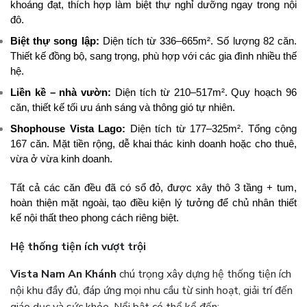
khoáng đạt, thích hợp làm biệt thự nghỉ dưỡng ngay trong nội
đô.
Biệt thự song lập:
Diện tích từ 336–665m². Số lượng 82 căn.
Thiết kế đồng bộ, sang trọng, phù hợp với các gia đình nhiều thế
hệ.
Liền kề – nhà vườn:
Diện tích từ 210–517m². Quy hoạch 96
căn, thiết kế tối ưu ánh sáng và thông gió tự nhiên.
Shophouse Vista Lago:
Diện tích từ 177–325m². Tổng cộng
167 căn. Mặt tiền rộng, dễ khai thác kinh doanh hoặc cho thuê,
vừa ở vừa kinh doanh.
Tất cả các căn đều đã có sổ đỏ, được xây thô 3 tầng + tum,
hoàn thiện mặt ngoài, tạo điều kiện lý tưởng để chủ nhân thiết
kế nội thất theo phong cách riêng biệt.
Hệ thống tiện ích vượt trội
Vista Nam An Khánh
chú trọng xây dựng hệ thống tiện ích
nội khu đầy đủ, đáp ứng mọi nhu cầu từ sinh hoạt, giải trí đến