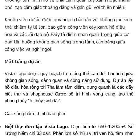
thoáng, tầm nhìn mở về phía cảnh quan cây xanh hoặc thành
phố, tạo cảm giác thoáng đãng và gần gũi với thiên nhiên.
Khuôn viên dự án được quy hoạch bài bản với không gian sinh
thái chiếm tỷ lệ lớn, bao gồm công viên cây xanh, hồ điều
hòa và các lối dạo bộ. Đây là điểm nhấn quan trọng giúp cư
dân tận hưởng không gian sống trong lành, cân bằng giữa
công việc và nghỉ ngơi.
Mặt bằng dự án
Vista Lago được quy hoạch trên tổng thể cân đối, hài hòa giữa
không gian sống, cảnh quan và công năng sử dụng. Dự án lấy
hồ điều hòa rộng tới 7ha làm tâm điểm, xung quanh là các dãy
biệt thự và shophouse được bố trí hình vòng cung, tạo thế
phong thủy “tụ thủy sinh tài”.
Các sản phẩm chính bao gồm:
Biệt thự đơn lập Vista Lago:
Diện tích từ 650–1.200m². Số
lượng hiếm chỉ 33 căn. Phần lớn sở hữu vị trí ven hồ, tầm nhìn