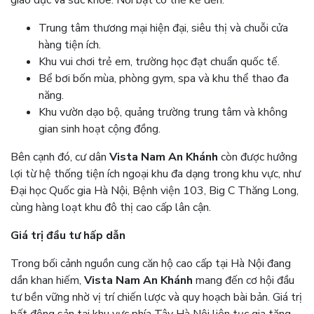
giáo dục và sức khỏe. Nổi bật có thể kể đến:
Trung tâm thương mại hiện đại, siêu thị và chuỗi cửa
hàng tiện ích.
Khu vui chơi trẻ em, trường học đạt chuẩn quốc tế.
Bể bơi bốn mùa, phòng gym, spa và khu thể thao đa
năng.
Khu vườn dạo bộ, quảng trường trung tâm và không
gian sinh hoạt cộng đồng.
Bên cạnh đó, cư dân
Vista Nam An Khánh
còn được hưởng
lợi từ hệ thống tiện ích ngoại khu đa dạng trong khu vực, như
Đại học Quốc gia Hà Nội, Bệnh viện 103, Big C Thăng Long,
cùng hàng loạt khu đô thị cao cấp lân cận.
Giá trị đầu tư hấp dẫn
Trong bối cảnh nguồn cung căn hộ cao cấp tại Hà Nội đang
dần khan hiếm,
Vista Nam An Khánh
mang đến cơ hội đầu
tư bền vững nhờ vị trí chiến lược và quy hoạch bài bản. Giá trị