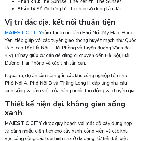
Phân khu:
The Sunrise, The Zenith, The Sunset
Pháp lý:
Sổ đỏ từng lô, thời hạn sử dụng lâu dài
Vị trí đắc địa, kết nối thuận tiện
MAJESTIC CITY
nằm tại trung tâm Phố Nối, Mỹ Hào, Hưng
Yên, tiếp giáp với các tuyến giao thông huyết mạch như Quốc
lộ 5, cao tốc Hà Nội – Hải Phòng và tuyến đường Vành đai
4.
Vị trí này giúp cư dân dễ dàng di chuyển đến Hà Nội, Hải
Dương, Hải Phòng và các tỉnh lân cận.
Ngoài ra, dự án còn nằm gần các khu công nghiệp lớn như
Phố Nối A, Phố Nối B và Thăng Long II, đáp ứng nhu cầu
sinh sống và làm việc của hàng nghìn lao động và chuyên gia.
Thiết kế hiện đại, không gian sống
xanh
MAJESTIC CITY
được quy hoạch với mật độ xây dựng hợp
lý, dành nhiều diện tích cho cây xanh, công viên và các khu
vực công cộng.
Các loại hình nhà ở đa dạng, từ liền kề, biệt