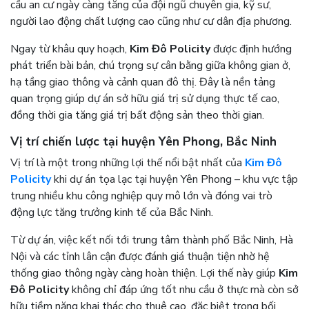
cầu an cư ngày càng tăng của đội ngũ chuyên gia, kỹ sư,
người lao động chất lượng cao cũng như cư dân địa phương.
Ngay từ khâu quy hoạch,
Kim Đô Policity
được định hướng
phát triển bài bản, chú trọng sự cân bằng giữa không gian ở,
hạ tầng giao thông và cảnh quan đô thị. Đây là nền tảng
quan trọng giúp dự án sở hữu giá trị sử dụng thực tế cao,
đồng thời gia tăng giá trị bất động sản theo thời gian.
Vị trí chiến lược tại huyện Yên Phong, Bắc Ninh
Vị trí là một trong những lợi thế nổi bật nhất của
Kim Đô
Policity
khi dự án tọa lạc tại huyện Yên Phong – khu vực tập
trung nhiều khu công nghiệp quy mô lớn và đóng vai trò
động lực tăng trưởng kinh tế của Bắc Ninh.
Từ dự án, việc kết nối tới trung tâm thành phố Bắc Ninh, Hà
Nội và các tỉnh lân cận được đánh giá thuận tiện nhờ hệ
thống giao thông ngày càng hoàn thiện. Lợi thế này giúp
Kim
Đô Policity
không chỉ đáp ứng tốt nhu cầu ở thực mà còn sở
hữu tiềm năng khai thác cho thuê cao, đặc biệt trong bối