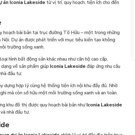
ự án Iconia Lakeside
từ vị trí, quy hoạch, tiện ích cho đến
de
quy hoạch bài bản tại trục đường Tố Hữu – một trong những
 Nội. Dự án được phát triển với mục tiêu kiến tạo không
à môi trường sống xanh.
oại hình bất động sản khác nhau như căn hộ cao cấp,
đa dạng về sản phẩm giúp
Iconia Lakeside
đáp ứng nhu cầu
 nhà đầu tư.
ây dựng hợp lý cùng hệ thống tiện ích nội khu đầy đủ. Nhờ
 nghi mà còn sở hữu một môi trường sống xanh và an toàn.
ững khu đô thị được quy hoạch bài bản như
Iconia Lakeside
g và nhà đầu tư.
side
quan dự án Iconia Lakeside
chính là vị trí đắc địa trên trục