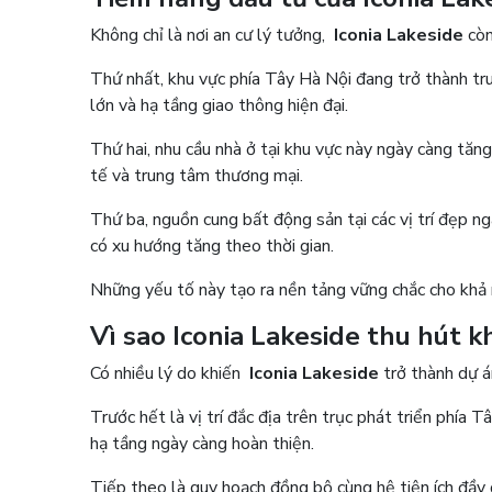
Không chỉ là nơi an cư lý tưởng,
Iconia Lakeside
còn
Thứ nhất, khu vực phía Tây Hà Nội đang trở thành tru
lớn và hạ tầng giao thông hiện đại.
Thứ hai, nhu cầu nhà ở tại khu vực này ngày càng tăn
tế và trung tâm thương mại.
Thứ ba, nguồn cung bất động sản tại các vị trí đẹp ng
có xu hướng tăng theo thời gian.
Những yếu tố này tạo ra nền tảng vững chắc cho khả n
Vì sao Iconia Lakeside thu hút 
Có nhiều lý do khiến
Iconia Lakeside
trở thành dự á
Trước hết là vị trí đắc địa trên trục phát triển phía 
hạ tầng ngày càng hoàn thiện.
Tiếp theo là quy hoạch đồng bộ cùng hệ tiện ích đầy