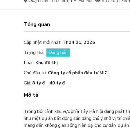
Quận Nam Từ Liêm, TP. Hà Nội
537 lượt xe
Tổng quan
Cập nhật mới nhất:
Th04 01, 2026
Trạng thái:
Đang bán
Loại:
Khu đô thị
Chủ đầu tư:
Công ty cổ phần đầu tư MIC
Giá:
8 tỷ ₫ - 40 tỷ ₫
Mô tả
Trong bối cảnh khu vực phía Tây Hà Nội đang phát tr
như một dự án bất động sản đáng chú ý nhờ vị trí chiế
mang đến không gian sống hiện đại cho cư dân, dự án 