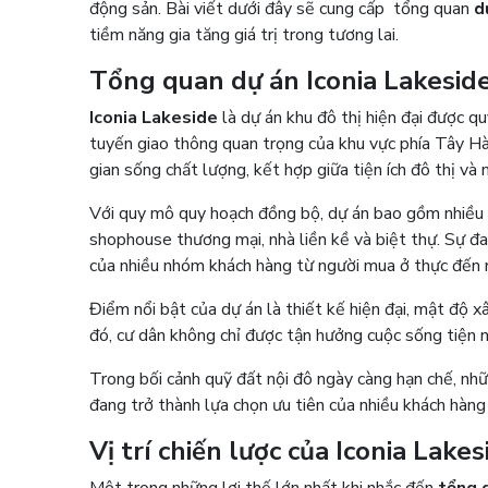
động sản. Bài viết dưới đây sẽ cung cấp tổng quan
d
tiềm năng gia tăng giá trị trong tương lai.
Tổng quan dự án Iconia Lakesi
Iconia Lakeside
là dự án khu đô thị hiện đại được 
tuyến giao thông quan trọng của khu vực phía Tây Hà
gian sống chất lượng, kết hợp giữa tiện ích đô thị v
Với quy mô quy hoạch đồng bộ, dự án bao gồm nhiều l
shophouse thương mại, nhà liền kề và biệt thự. Sự 
của nhiều nhóm khách hàng từ người mua ở thực đến
Điểm nổi bật của dự án là thiết kế hiện đại, mật độ x
đó, cư dân không chỉ được tận hưởng cuộc sống tiện
Trong bối cảnh quỹ đất nội đô ngày càng hạn chế, nh
đang trở thành lựa chọn ưu tiên của nhiều khách hàn
Vị trí chiến lược của Iconia Lake
Một trong những lợi thế lớn nhất khi nhắc đến
tổng 