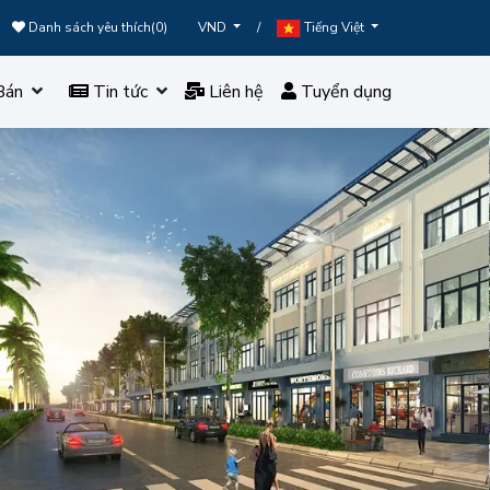
Danh sách yêu thích(
0
)
/
VND
Tiếng Việt
Bán
Tin tức
Liên hệ
Tuyển dụng