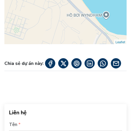
Leaflet
Chia sẻ dự án này:
Liên hệ
Tên