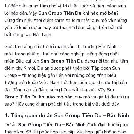
tư đặc biệt quan tâm nhờ vị trí chiến lược và tiềm năng sinh
lời hấp dẫn. Vậy
Sun Group Tiên Du khi nào mở bán
?
Cùng tìm hiểu thời điểm chính thức ra mắt, quy mô và những
yếu tố khiến dự án này trở thành “điểm sáng” trên bản đồ
bất động sản Bắc Ninh.
Giữa làn sóng đầu tư đổ mạnh vào thị trường Bắc Ninh –
một trong những “thủ phủ công nghiệp” năng động nhất
miền Bắc, cái tên
Sun Group Tiên Du
đang nổi lên như tâm
điểm chú ý mới. Dự án được phát triển bởi Tập đoàn Sun
Group – thương hiệu gắn liền với những công trình biểu
tượng trên khắp Việt Nam, hứa hẹn kiến tạo khu đô thị hiện
đại, đẳng cấp và đáng sống bậc nhất khu vực. Vậy
Sun
Group Tiên Du khi nào mở bán
, quy mô và giá trị đầu tư ra
sao? Hãy cùng khám phá chi tiết trong bài viết dưới đây.
1. Tổng quan dự án
Sun Group Tiên Du – Bắc Ninh
Dự án
Sun Group Tiên Du – Bắc Ninh
được định hướng trở
thành khu đô thị phức hợp cao cấp, kết hợp giữa không gian