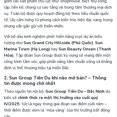
gồm các sản phẩm chủ lực như: shophouse, biệt thự song
lập, liền kề, chung cư cao tầng và trung tâm thương mại dịch
vụ. Toàn bộ được quy hoạch đồng bộ theo tiêu chuẩn quốc
tế, lấy cảm hứng từ phong cách kiến trúc hiện đại, sang trọng
nhưng vẫn gần gũi với thiên nhiên.
Với bề dày kinh nghiệm phát triển hàng loạt dự án biểu
tượng như
Sun Grand City Hillside (Phú Quốc)
,
Sun
Marina Town (Hạ Long)
hay
Sun Beauty Onsen (Thanh
Hóa)
, Tập đoàn Sun Group được kỳ vọng sẽ mang đến một
công trình tầm vóc, góp phần nâng tầm chuẩn sống và khẳng
định vị thế thương hiệu tại miền Bắc.
2.
Sun Group Tiên Du khi nào mở bán?
– Thông
tin được mong chờ nhất
Theo nguồn tin nội bộ,
Sun Group Tiên Du – Bắc Ninh
dự
kiến sẽ
chính thức ra mắt thị trường vào cuối quý
IV/2025
, tức là ngay trong giai đoạn cao điểm cuối năm –
thời điểm được xem là “mùa vàng” của thị trường bất động
sản.