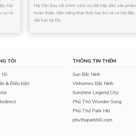
ội, Hải
Hải Vân Bay với chính sách ưu đãi hấp dẫn, sản phẩm
n cư và
hoàn thiện, tiềm năng khai thác lưu trú và cơ hội đầu 
dài hạn tại Đà...
NG TÔI
THÔNG TIN THÊM
 tôi
Sun Bắc Ninh
ản & Điều kiện
Vinhomes Bắc Ninh
ite
Sunshine Legend City
edirect
Phú Thứ Wonder Song
Phú Thứ Park Hill
phuthuparkhill.com