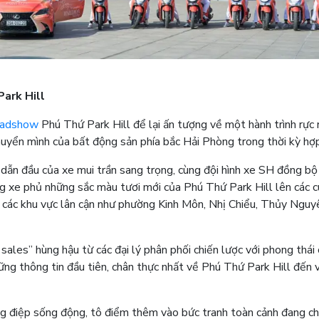
Park Hill
oadshow
Phú Thứ Park Hill để lại ấn tượng về một hành trình rực r
uyển mình của bất động sản phía bắc Hải Phòng trong thời kỳ hợp
 dẫn đầu của xe mui trần sang trọng, cùng đội hình xe SH đồng bộ
 xe phủ những sắc màu tươi mới của Phú Thứ Park Hill lên các 
các khu vực lân cận như phường Kinh Môn, Nhị Chiểu, Thủy Nguy
sales” hùng hậu từ các đại lý phân phối chiến lược với phong thái
hững thông tin đầu tiên, chân thực nhất về Phú Thứ Park Hill đến 
 điệp sống động, tô điểm thêm vào bức tranh toàn cảnh đang c