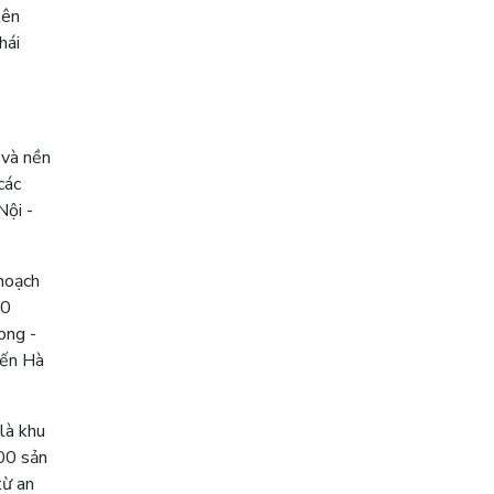
lên
hái
 và nền
các
Nội -
hoạch
20
ong -
đến Hà
là khu
800 sản
từ an