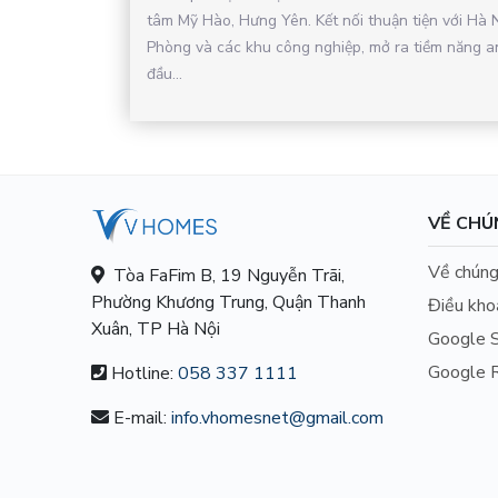
tâm Mỹ Hào, Hưng Yên. Kết nối thuận tiện với Hà N
Phòng và các khu công nghiệp, mở ra tiềm năng a
đầu...
VỀ CHÚ
Về chúng
Tòa FaFim B, 19 Nguyễn Trãi,
Phường Khương Trung, Quận Thanh
Điều kho
Xuân, TP Hà Nội
Google S
Google R
Hotline:
058 337 1111
E-mail:
info.vhomesnet@gmail.com