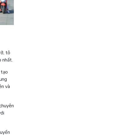
ỡ, tô
 nhất.
 tạo
cung
ên và
 chuyên
với
huyển