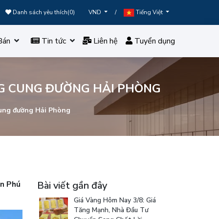
Danh sách yêu thích(
0
)
/
VND
Tiếng Việt
Bán
Tin tức
Liên hệ
Tuyển dụng
NG CUNG ĐƯỜNG HẢI PHÒNG
cung đường Hải Phòng
án Phú
Bài viết gần đây
Giá Vàng Hôm Nay 3/8: Giá
Tăng Mạnh, Nhà Đầu Tư