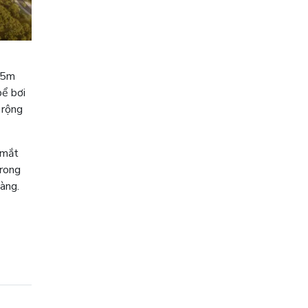
7,5m
bể bơi
 rộng
 mắt
trong
àng.