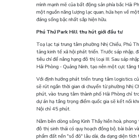
mình mạnh mẽ của bất động sản phía bắc Hải Phò
một nguồn năng lượng lạc quan, hứa hẹn về một 
đáng sống bậc nhất sắp hiện hữu.
Phú Thứ Park Hill thu hút giới đầu tư
Toạ lạc tại trung tâm phường Nhị Chiểu, Phú Thứ
tảng kinh tế xã hội phát triển. Trước sáp nhập, 
tiêu chí để nâng hạng đô thị loại III. Sau sáp nh
Hải Phòng - Quảng Ninh, tạo nên một cực tăng 
Với định hướng phát triển trung tâm logistics c
sẽ rút ngắn thời gian di chuyển từ phường Nhị 
phút, vào trung tâm thành phố Hải Phòng chỉ tr
dự án hạ tầng trọng điểm quốc gia sẽ kết nối k
Nội chỉ 45 phút.
Nằm bên dòng sông Kinh Thầy hiền hoà, phong thu
đô thị sinh thái có quy hoạch đồng bộ, bài bản 
phẩm đất nền "sổ đỏ" lâu dài, đa dạng diện tíc