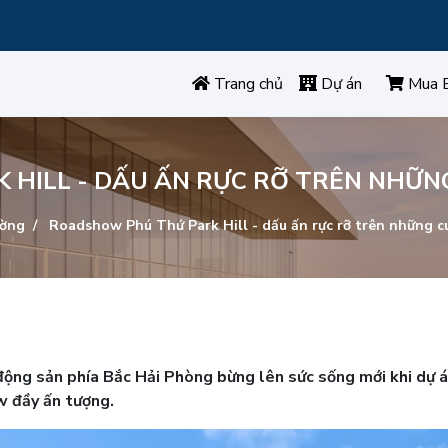
Trang chủ
Dự án
Mua 
HILL - DẤU ẤN RỰC RỠ TRÊN NHỮ
ường
Roadshow Phú Thứ Park Hill - dấu ấn rực rỡ trên những 
 động sản phía Bắc Hải Phòng bừng lên sức sống mới khi dự 
w đầy ấn tượng.