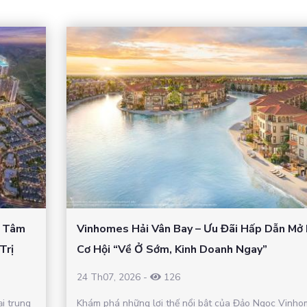
– Tâm
Vinhomes Hải Vân Bay – Ưu Đãi Hấp Dẫn Mở
Trị
Cơ Hội “Về Ở Sớm, Kinh Doanh Ngay”
24 Th07, 2026
-
126
ại trung
Khám phá những lợi thế nổi bật của Đảo Ngọc Vinho