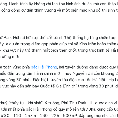
ng. Hành trình ấy không chỉ lan tỏa hình ảnh dự án, mà còn thắp 
cộng đồng cư dân thịnh vượng và một diện mạo khu đô thị sinh t
 Park Hill sở hữu lợi thế cốt lõi nhờ hệ thống hạ tầng chiến lược
đây là dự án trọng điểm góp phần giúp thị xã Kinh Môn hoàn thiện 
ập, khu vực này trở thành mắt xích then chốt trong trục kinh tế Hà 
trưởng mới.
ủa toàn vùng phía
bắc Hải Phòng
, hai tuyến đường đang được quy 
Chiểu đến trung tâm hành chính mới Thủy Nguyên chỉ còn khoảng 
ong vòng 30 phút. Đặc biệt, tuyến tàu điện cao tốc Hà Nội - Hạ L
hu vực này đến sân bay Quốc tế Gia Bình chỉ trong vòng 30 phút, 
ỷ “thủy tụ – khí sinh” lý tưởng, Phú Thứ Park Hill được định vị 
và lớn nhất phía bắc Hải Phòng có quy mô lên tới 73ha, cung cấp 
h từ 90 - 110 - 157,5 - 180 - 225 - 500 m², đáp ứng mọi nhu cầu 