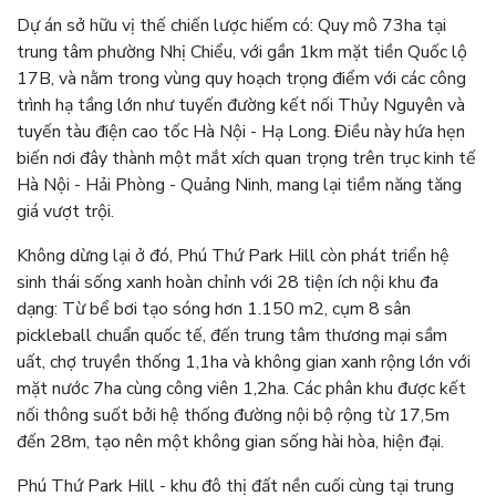
Dự án sở hữu vị thế chiến lược hiếm có: Quy mô 73ha tại
trung tâm phường Nhị Chiểu, với gần 1km mặt tiền Quốc lộ
17B, và nằm trong vùng quy hoạch trọng điểm với các công
trình hạ tầng lớn như tuyến đường kết nối Thủy Nguyên và
tuyến tàu điện cao tốc Hà Nội - Hạ Long. Điều này hứa hẹn
biến nơi đây thành một mắt xích quan trọng trên trục kinh tế
Hà Nội - Hải Phòng - Quảng Ninh, mang lại tiềm năng tăng
giá vượt trội.
Không dừng lại ở đó, Phú Thứ Park Hill còn phát triển hệ
sinh thái sống xanh hoàn chỉnh với 28 tiện ích nội khu đa
dạng: Từ bể bơi tạo sóng hơn 1.150 m2, cụm 8 sân
pickleball chuẩn quốc tế, đến trung tâm thương mại sầm
uất, chợ truyền thống 1,1ha và không gian xanh rộng lớn với
mặt nước 7ha cùng công viên 1,2ha. Các phân khu được kết
nối thông suốt bởi hệ thống đường nội bộ rộng từ 17,5m
đến 28m, tạo nên một không gian sống hài hòa, hiện đại.
Phú Thứ Park Hill - khu đô thị đất nền cuối cùng tại trung