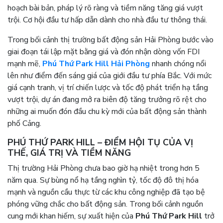
hoạch bài bản, pháp lý rõ ràng và tiềm năng tăng giá vượt
trội. Cơ hội đầu tư hấp dẫn dành cho nhà đầu tư thông thái.
Trong bối cảnh thị trường bất động sản Hải Phòng bước vào
giai đoạn tái lập mặt bằng giá và đón nhận dòng vốn FDI
mạnh mẽ,
Phú Thứ Park Hill Hải Phòng
nhanh chóng nổi
lên như điểm đến sáng giá của giới đầu tư phía Bắc. Với mức
giá cạnh tranh, vị trí chiến lược và tốc độ phát triển hạ tầng
vượt trội, dự án đang mở ra biên độ tăng trưởng rõ rệt cho
những ai muốn đón đầu chu kỳ mới của bất động sản thành
phố Cảng.
PHÚ THỨ PARK HILL – ĐIỂM HỘI TỤ CỦA VỊ
THẾ, GIÁ TRỊ VÀ TIỀM NĂNG
Thị trường Hải Phòng chưa bao giờ hạ nhiệt trong hơn 5
năm qua. Sự bùng nổ hạ tầng nghìn tỷ, tốc độ đô thị hóa
mạnh và nguồn cầu thực từ các khu công nghiệp đã tạo bệ
phóng vững chắc cho bất động sản. Trong bối cảnh nguồn
cung mới khan hiếm, sự xuất hiện của
Phú Thứ Park Hill
trở