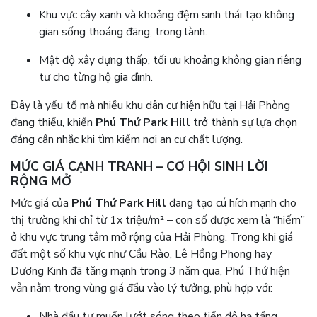
Khu vực cây xanh và khoảng đệm sinh thái tạo không
gian sống thoáng đãng, trong lành.
Mật độ xây dựng thấp, tối ưu khoảng không gian riêng
tư cho từng hộ gia đình.
Đây là yếu tố mà nhiều khu dân cư hiện hữu tại Hải Phòng
đang thiếu, khiến
Phú Thứ Park Hill
trở thành sự lựa chọn
đáng cân nhắc khi tìm kiếm nơi an cư chất lượng.
MỨC GIÁ CẠNH TRANH – CƠ HỘI SINH LỜI
RỘNG MỞ
Mức giá của
Phú Thứ Park Hill
đang tạo cú hích mạnh cho
thị trường khi chỉ từ 1x triệu/m² – con số được xem là “hiếm”
ở khu vực trung tâm mở rộng của Hải Phòng. Trong khi giá
đất một số khu vực như Cầu Rào, Lê Hồng Phong hay
Dương Kinh đã tăng mạnh trong 3 năm qua, Phú Thứ hiện
vẫn nằm trong vùng giá đầu vào lý tưởng, phù hợp với:
Nhà đầu tư muốn lướt sóng theo tiến độ hạ tầng.