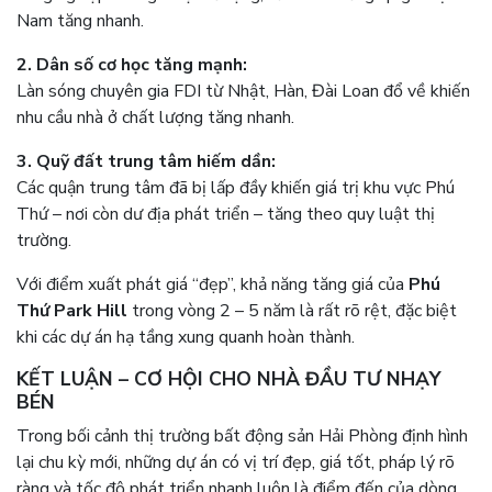
Nam tăng nhanh.
2. Dân số cơ học tăng mạnh:
Làn sóng chuyên gia FDI từ Nhật, Hàn, Đài Loan đổ về khiến
nhu cầu nhà ở chất lượng tăng nhanh.
3. Quỹ đất trung tâm hiếm dần:
Các quận trung tâm đã bị lấp đầy khiến giá trị khu vực Phú
Thứ – nơi còn dư địa phát triển – tăng theo quy luật thị
trường.
Với điểm xuất phát giá “đẹp”, khả năng tăng giá của
Phú
Thứ Park Hill
trong vòng 2 – 5 năm là rất rõ rệt, đặc biệt
khi các dự án hạ tầng xung quanh hoàn thành.
KẾT LUẬN – CƠ HỘI CHO NHÀ ĐẦU TƯ NHẠY
BÉN
Trong bối cảnh thị trường bất động sản Hải Phòng định hình
lại chu kỳ mới, những dự án có vị trí đẹp, giá tốt, pháp lý rõ
ràng và tốc độ phát triển nhanh luôn là điểm đến của dòng