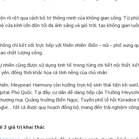
iện rõ rệt qua cách bố trí thông minh của không gian sống. Từ ph
 cửa kính lớn đón tối đa ánh sáng và gió trời, tạo không gian luô
ng chỉ kết nối trực tiếp với thiên nhiên: Biển – núi – phố xung q
cao chất lượng sống.
tự nhiên cũng được sử dụng tinh tế trong từng chi tiết nội thất, kế
yên, đồng thời khắc họa cá tính riêng của chủ nhân.
iên, Meypearl Harmony còn hưởng trọn hệ sinh thái tiện ích well-
ital Phú Quốc. Tại đây, cư dân dễ dàng tiếp cận Trường Meysch
thương mại, Quảng trường Biển Ngọc, Tuyến phố lễ hội Koradise 
gle.... tất cả được quy hoạch đồng bộ, mang đến trải nghiệm sống
i 3 giá trị khai thác