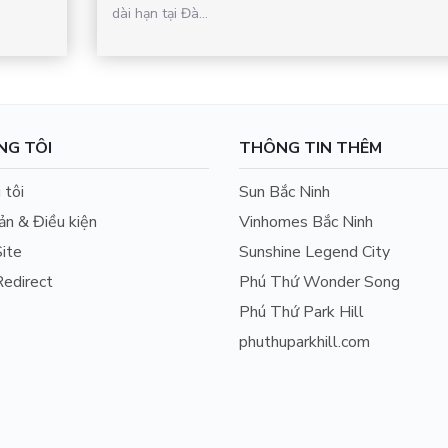
dài hạn tại Đà...
NG TÔI
THÔNG TIN THÊM
 tôi
Sun Bắc Ninh
ản & Điều kiện
Vinhomes Bắc Ninh
ite
Sunshine Legend City
edirect
Phú Thứ Wonder Song
Phú Thứ Park Hill
phuthuparkhill.com