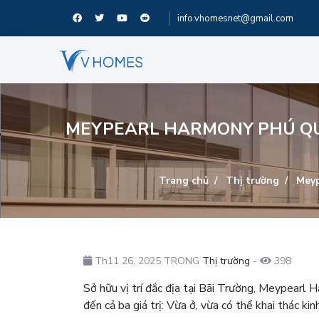
info.vhomesnet@gmail.com
MEYPEARL HARMONY PHÚ QUỐ
Trang chủ
Thị trường
Meype
Th11 26, 2025 TRONG
Thị trường
-
398
Sở hữu vị trí đắc địa tại Bãi Trường, Meypearl 
đến cả ba giá trị: Vừa ở, vừa có thể khai thác kinh