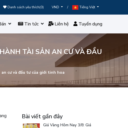
Danh sách yêu thích(
0
)
/
VND
Tiếng Việt
Bán
Tin tức
Liên hệ
Tuyển dụng
HÀNH TÀI SẢN AN CƯ VÀ ĐẦU
n cư và đầu tư của giới tinh hoa
mang
Bài viết gần đây
Giá Vàng Hôm Nay 3/8: Giá