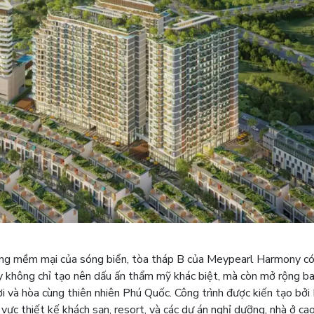
ng mềm mại của sóng biển, tòa tháp B của Meypearl Harmony có
ày không chỉ tạo nên dấu ấn thẩm mỹ khác biệt, mà còn mở rộng b
rời và hòa cùng thiên nhiên Phú Quốc. Công trình được kiến tạo bở
 vực thiết kế khách sạn, resort, và các dự án nghỉ dưỡng, nhà ở ca