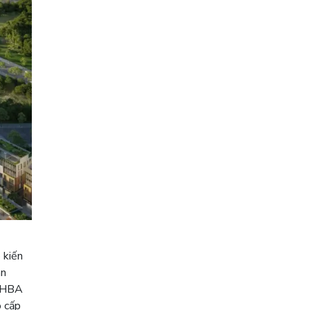
 kiến
an
i HBA
o cấp