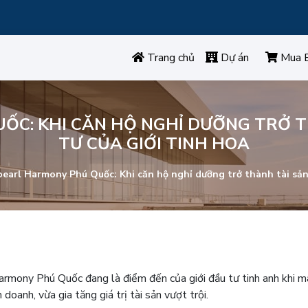
Trang chủ
Dự án
Mua 
C: KHI CĂN HỘ NGHỈ DƯỠNG TRỞ T
TƯ CỦA GIỚI TINH HOA
arl Harmony Phú Quốc: Khi căn hộ nghỉ dưỡng trở thành tài sản a
Harmony Phú Quốc đang là điểm đến của giới đầu tư tinh anh khi 
 doanh, vừa gia tăng giá trị tài sản vượt trội.