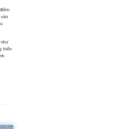
 điểm
 vào
au
 như
 triển
inh