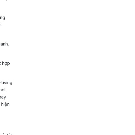
òng
n
uanh,
t hợp
living
ool
hay
 hiện