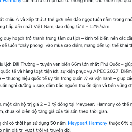
rl Harmony
còn mở ra cơ hội đầu tư thông minh, cho thuê hiệu quả 
ất châu Á và xếp thứ 3 thế giới, nên đảo ngọc luôn nằm trong n
ưỡng hấp dẫn nhất Việt Nam, dao động từ 8 – 12%/năm.
quy hoạch trở thành trung tâm du lịch – kinh tế biển, nên các că
o sẽ luôn “cháy phòng” vào mùa cao điểm, mang đến lợi thế khai t
du lịch Bãi Trường – tuyến ven biển 66m lớn nhất Phú Quốc – giú
 quốc tế và hàng loạt tiện ích, sự kiện phục vụ APEC 2027. Điểm
 – thương hiệu quốc tế uy tín trong quản lý và vận hành – giúp cá
uẩn nghỉ dưỡng 5 sao, đảm bảo nguồn thu ổn định và bền vững c
n, một căn hộ trị giá 2 – 3 tỷ đồng tại Meypearl Harmony có thể
, chưa kể biên độ tăng giá của tài sản theo thời gian.
g chỉ có thời hạn sử dụng 50 năm,
Meypearl Harmony
thuộc 6% q
 nên giá trị vượt trội và truyền đời.