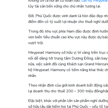
Không chỉ là nơi an cư hoàn hảo,
căn hộ Meypea
lũy tài sản bền vững cho chủ nhân tương lai.
Bởi, Phú Quốc được vinh danh là hòn đảo đẹp nh
điểm đến có tỷ suất lợi nhuận cho thuê nghỉ d
Trong đó, khu vực phía Nam đảo được định hướng 
ven biển tiêu chuẩn cao khu vực này được dự bá
vượt trội.
Meypearl Harmony sở hữu vị trí vàng trên trục 
nối dễ dàng tới trung tâm Dương Đông, sân bay
nữa, việc sánh đôi cùng Khách sạn Grand Mercure
hộ Meypearl Harmony có tiềm năng khai thác ch
nhân.
Theo nhận định của giới kinh doanh bất động sả
lại doanh thu cho thuê 200 – 300 triệu đồng/năm
Đặc biệt, khác với phần lớn sản phẩm nghỉ dưỡn
sở hữu lâu dài hiếm hoi tại Phú Quốc – yếu tố tạo