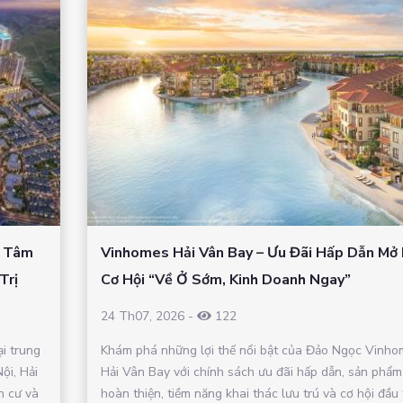
– Tâm
Vinhomes Hải Vân Bay – Ưu Đãi Hấp Dẫn Mở
Trị
Cơ Hội “Về Ở Sớm, Kinh Doanh Ngay”
24 Th07, 2026
-
122
ại trung
Khám phá những lợi thế nổi bật của Đảo Ngọc Vinho
ội, Hải
Hải Vân Bay với chính sách ưu đãi hấp dẫn, sản phẩm
n cư và
hoàn thiện, tiềm năng khai thác lưu trú và cơ hội đầu 