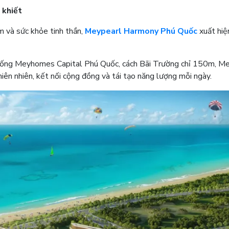
 khiết
m và sức khỏe tinh thần,
Meypearl Harmony Phú Quốc
xuất hiệ
ng sống Meyhomes Capital Phú Quốc, cách Bãi Trường chỉ 150m, M
n nhiên, kết nối cộng đồng và tái tạo năng lượng mỗi ngày.