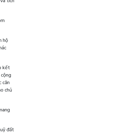
và tích
hóm
n hộ
hác
p kết
 cộng
c căn
ho chủ
 mang
uỹ đất