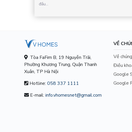
đầu...
VỀ CHÚ
Về chúng
Tòa FaFim B, 19 Nguyễn Trãi,
Phường Khương Trung, Quận Thanh
Điều kho
Xuân, TP Hà Nội
Google S
Google R
Hotline:
058 337 1111
E-mail:
info.vhomesnet@gmail.com