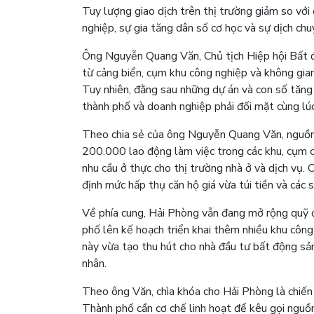
Tuy lượng giao dịch trên thị trường giảm so với 
nghiệp, sự gia tăng dân số cơ học và sự dịch chuy
Ông Nguyễn Quang Văn, Chủ tịch Hiệp hội Bất đ
từ cảng biển, cụm khu công nghiệp và không gia
Tuy nhiên, đằng sau những dự án và con số tăng
thành phố và doanh nghiệp phải đối mặt cùng lúc
Theo chia sẻ của ông Nguyễn Quang Văn, nguồn 
200.000 lao động làm việc trong các khu, cụm c
nhu cầu ở thực cho thị trường nhà ở và dịch vụ.
định mức hấp thụ căn hộ giá vừa túi tiền và các
Về phía cung, Hải Phòng vẫn đang mở rộng quỹ 
phố lên kế hoạch triển khai thêm nhiều khu côn
này vừa tạo thu hút cho nhà đầu tư bất động sả
nhân.
Theo ông Văn, chìa khóa cho Hải Phòng là chiến l
Thành phố cần cơ chế linh hoạt để kêu gọi nguồn