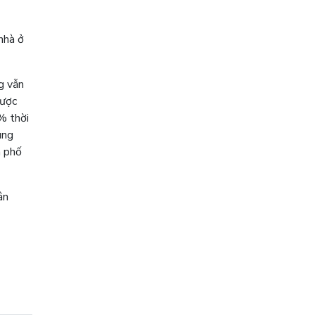
nhà ở
g vẫn
được
% thời
ung
h phố
ân