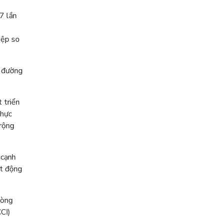
7 lần
iệp so
- đường
 triển
thực
 rộng
 cạnh
ất động
hòng
CI)