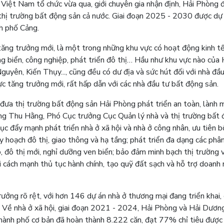
Việt Nam tổ chức vừa qua, giới chuyên gia nhận định, Hải Phòng 
 thị trường bất động sản cả nước. Giai đoạn 2025 - 2030 được dự
nh phố Cảng.
tăng trưởng mới, là một trong những khu vực có hoạt động kinh t
ng biển, công nghiệp, phát triển đô thị… Hầu như khu vực nào của 
yên, Kiến Thụy..., cũng đều có dư địa và sức hút đối với nhà đầu
c tăng trưởng mới, rất hấp dẫn với các nhà đầu tư bất động sản.
 đưa thị trường bất động sản Hải Phòng phát triển an toàn, lành 
àng Thu Hằng, Phó Cục trưởng Cục Quản lý nhà và thị trường bất
c đẩy mạnh phát triển nhà ở xã hội và nhà ở công nhân, ưu tiên bố
y hoạch đô thị, giao thông và hạ tầng; phát triển đa dạng các phâ
, đô thị mới, nghỉ dưỡng ven biển; bảo đảm minh bạch thị trường 
i cách mạnh thủ tục hành chính, tạo quỹ đất sạch và hỗ trợ doanh
ưởng rõ rệt, với hơn 146 dự án nhà ở thương mại đang triển khai,
g. Về nhà ở xã hội, giai đoạn 2021 - 2024, Hải Phòng và Hải Dươn
hành phố cơ bản đã hoàn thành 8.222 căn, đạt 77% chỉ tiêu được 