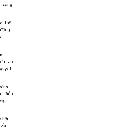
ển công
ợi thế
 động.
à
ên
vừa tạo
 quyết
hành
ợ, điều
ông
 hội.
 vào