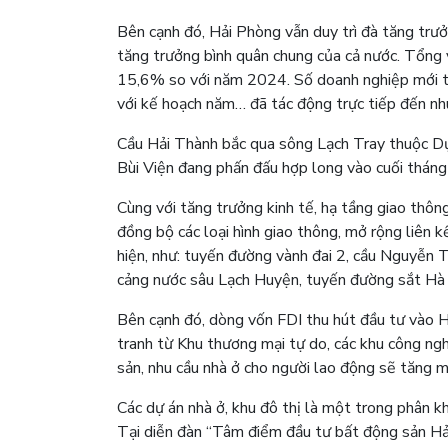
Bên cạnh đó, Hải Phòng vẫn duy trì đà tăng trư
tăng trưởng bình quân chung của cả nước. Tổng 
15,6% so với năm 2024. Số doanh nghiệp mới th
với kế hoạch năm… đã tác động trực tiếp đến nhu
Cầu Hải Thành bắc qua sông Lạch Tray thuộc D
Bùi Viện đang phấn đấu hợp long vào cuối thán
Cùng với tăng trưởng kinh tế, hạ tầng giao thôn
đồng bộ các loại hình giao thông, mở rộng liên 
hiện, như: tuyến đường vành đai 2, cầu Nguyễn 
cảng nước sâu Lạch Huyện, tuyến đường sắt Hà N
Bên cạnh đó, dòng vốn FDI thu hút đầu tư vào H
tranh từ Khu thương mại tự do, các khu công ng
sản, nhu cầu nhà ở cho người lao động sẽ tăng m
Các dự án nhà ở, khu đô thị là một trong phân 
Tại diễn đàn “Tâm điểm đầu tư bất động sản H