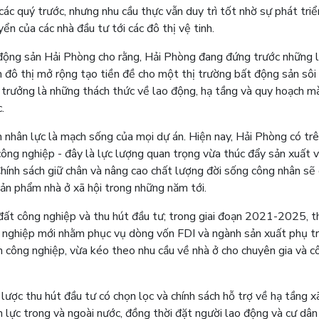
các quý trước, nhưng nhu cầu thực vẫn duy trì tốt nhờ sự phát tri
ển của các nhà đầu tư tới các đô thị vệ tinh.
ộng sản Hải Phòng cho rằng, Hải Phòng đang đứng trước những l
n đô thị mở rộng tạo tiền đề cho một thị trường bất động sản sôi
 trưởng là những thách thức về lao động, hạ tầng và quy hoạch m
.
nhân lực là mạch sống của mọi dự án. Hiện nay, Hải Phòng có tr
ông nghiệp - đây là lực lượng quan trọng vừa thúc đẩy sản xuất 
 Chính sách giữ chân và nâng cao chất lượng đời sống công nhân sẽ
 sản phẩm nhà ở xã hội trong những năm tới.
đất công nghiệp và thu hút đầu tư; trong giai đoạn 2021-2025, t
g nghiệp mới nhằm phục vụ dòng vốn FDI và ngành sản xuất phụ tr
n công nghiệp, vừa kéo theo nhu cầu về nhà ở cho chuyên gia và c
ược thu hút đầu tư có chọn lọc và chính sách hỗ trợ về hạ tầng xã
 lực trong và ngoài nước, đồng thời đặt người lao động và cư dân