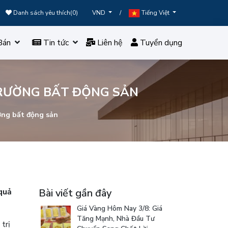
Danh sách yêu thích(
0
)
/
VND
Tiếng Việt
Bán
Tin tức
Liên hệ
Tuyển dụng
TRƯỜNG BẤT ĐỘNG SẢN
ờng bất động sản
quả
Bài viết gần đây
Giá Vàng Hôm Nay 3/8: Giá
Tăng Mạnh, Nhà Đầu Tư
trị