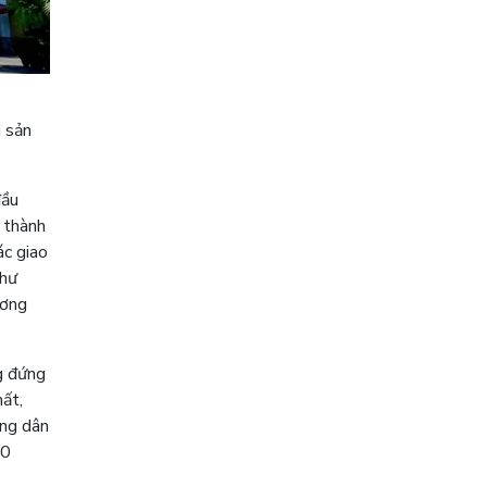
i sản
đầu
 thành
ác giao
như
ương
g đứng
hất,
ông dân
50