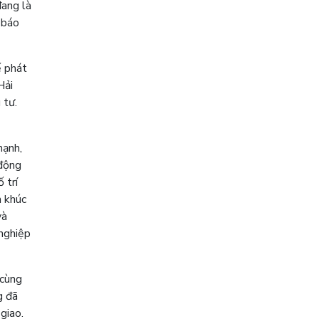
đang là
 báo
ế phát
Hải
 tư.
mạnh,
 động
 trí
n khúc
và
 nghiệp
 cùng
g đã
giao.