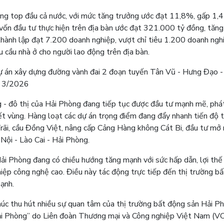
ởng top đầu cả nước, với mức tăng trưởng ước đạt 11,8%, gấp 1,4
vốn đầu tư thực hiện trên địa bàn ước đạt 321.000 tỷ đồng, tăng
ành lập đạt 7.200 doanh nghiệp, vượt chỉ tiêu 1.200 doanh ngh
 cầu nhà ở cho người lao động trên địa bàn.
ự án xây dựng đường vành đai 2 đoạn tuyến Tân Vũ - Hưng Đạo 
g 3/2026
g - đô thị của Hải Phòng đang tiếp tục được đầu tư mạnh mẽ, phát
kết vùng. Hàng loạt các dự án trọng điểm đang đẩy nhanh tiến độ 
Trãi, cầu Đồng Việt, nâng cấp Cảng Hàng không Cát Bi, đầu tư mở
ội - Lào Cai - Hải Phòng.
ải Phòng đang có chiều hướng tăng mạnh với sức hấp dẫn, lợi thế
hiệp công nghệ cao. Điều này tác động trực tiếp đến thị trường b
ạnh.
khúc thu hút nhiều sự quan tâm của thị trường bất động sản Hải P
ải Phòng” do Liên đoàn Thương mại và Công nghiệp Việt Nam (VC