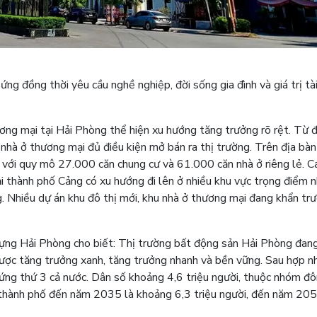
ng đồng thời yêu cầu nghề nghiệp, đời sống gia đình và giá trị tà
ng mại tại Hải Phòng thể hiện xu hướng tăng trưởng rõ rệt. Từ 
à ở thương mại đủ điều kiện mở bán ra thị trường. Trên địa bàn
 với quy mô 27.000 căn chung cư và 61.000 căn nhà ở riêng lẻ. C
tại thành phố Cảng có xu hướng đi lên ở nhiều khu vực trọng điểm 
 Nhiều dự án khu đô thị mới, khu nhà ở thương mại đang khẩn tr
ng Hải Phòng cho biết: Thị trường bất động sản Hải Phòng đan
n lược tăng trưởng xanh, tăng trưởng nhanh và bền vững. Sau hợp n
ứng thứ 3 cả nước. Dân số khoảng 4,6 triệu người, thuộc nhóm đ
 thành phố đến năm 2035 là khoảng 6,3 triệu người, đến năm 20