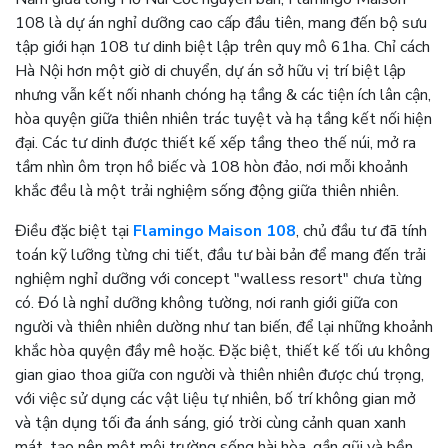
108 là dự án nghỉ dưỡng cao cấp đầu tiên, mang đến bộ sưu
tập giới hạn 108 tư dinh biệt lập trên quy mô 61ha. Chỉ cách
Hà Nội hơn một giờ di chuyển, dự án sở hữu vị trí biệt lập
nhưng vẫn kết nối nhanh chóng hạ tầng & các tiện ích lân cận,
hòa quyện giữa thiên nhiên trác tuyệt và hạ tầng kết nối hiện
đại. Các tư dinh được thiết kế xếp tầng theo thế núi, mở ra
tầm nhìn ôm trọn hồ biếc và 108 hòn đảo, nơi mỗi khoảnh
khắc đều là một trải nghiệm sống động giữa thiên nhiên.
Điều đặc biệt tại
Flamingo Maison 108
, chủ đầu tư đã tính
toán kỹ lưỡng từng chi tiết, đầu tư bài bản để mang đến trải
nghiệm nghỉ dưỡng với concept "walless resort" chưa từng
có. Đó là nghỉ dưỡng không tường, nơi ranh giới giữa con
người và thiên nhiên dường như tan biến, để lại những khoảnh
khắc hòa quyện đầy mê hoặc. Đặc biệt, thiết kế tối ưu không
gian giao thoa giữa con người và thiên nhiên được chú trọng,
với việc sử dụng các vật liệu tự nhiên, bố trí không gian mở
và tận dụng tối đa ánh sáng, gió trời cùng cảnh quan xanh
mát, tạo nên một môi trường sống hài hòa, gần gũi và bền