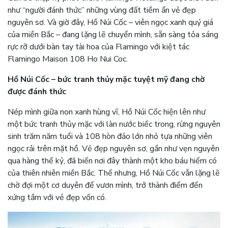
như “người đánh thức” những vùng đất tiềm ẩn vẻ đẹp
nguyên sơ. Và giờ đây, Hồ Núi Cốc – viên ngọc xanh quý giá
của miền Bắc – đang lặng lẽ chuyển mình, sẵn sàng tỏa sáng
rực rỡ dưới bàn tay tài hoa của Flamingo với kiệt tác
Flamingo Maison 108 Ho Nui Coc.
Hồ Núi Cốc – bức tranh thủy mặc tuyệt mỹ đang chờ
được đánh thức
Nép mình giữa non xanh hùng vĩ, Hồ Núi Cốc hiện lên như
một bức tranh thủy mặc với làn nước biếc trong, rừng nguyên
sinh trăm năm tuổi và 108 hòn đảo lớn nhỏ tựa những viên
ngọc rải trên mặt hồ. Vẻ đẹp nguyên sơ, gần như vẹn nguyên
qua hàng thế kỷ, đã biến nơi đây thành một kho báu hiếm có
của thiên nhiên miền Bắc. Thế nhưng, Hồ Núi Cốc vẫn lặng lẽ
chờ đợi một cơ duyên để vươn mình, trở thành điểm đến
xứng tầm với vẻ đẹp vốn có.