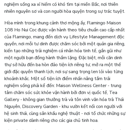
nghiệm sống xa xỉ hiếm có khó tìm tại miền Bắc, nơi thiên
nhiên nguyên sơ và con người hòa quyện trong sự trác tuyệt.
Hòa mình trong khung cảnh thơ mộng ấy, Flamingo Maison
108 Ho Nui Coc được vận hành theo tiêu chuẩn cao cấp nhất
của Flamingo, mang đến dịch vụ Lifestyle Management độc
quyền, nơi mỗi tư dinh được chăm sóc bởi một quản gia riêng,
kiến tạo những trải nghiệm cá nhân hóa tinh tế, gần gũi như
một người bạn đồng hành thầm lặng. Đặc biệt, mỗi căn dinh
thự sở hữu đến ba hòn đảo tiện ích riêng tư, mở ra một thế
giới đặc quyền thanh lịch, nơi sự sang trọng len lỏi vào từng
khoảnh khắc. Một số tiện ích điểm nhấn nâng tầm trải
nghiệm sống phải kể đến: Maison Wellness Center - trung
tâm chăm sóc sức khỏe vận hành bởi đơn vị quốc tế, Tea
Gallery - không gian thưởng trà và tôn vinh văn hóa trà Thái
Nguyên, Discovery Garden - khu vườn kết nối con người với
hệ sinh thái, cùng sân khấu nghệ thuật - nơi tổ chức những sự
kiện private dành riêng cho các gia chủ tinh hoa.