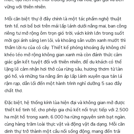
vững với thiên nhiên.
Mỗi căn biệt thự ở đây chính là một tác phẩm nghệ thuật
tinh tế, nơi bể bơi trên mái lấp lánh dưới nắng mai, ban công
riêng tư mở rộng ôm trọn gió trời, vách kính lớn trong suốt
mời gọi ánh sáng len lỏi, và khoảng sân vườn xanh mướt thì
thầm lời ru của cỏ cây. Thiết kế phóng khoáng ấy không chỉ
khéo léo mở rộng không gian xanh mà còn đánh thức cảm
giác gắn kết tuyệt đối với thiên nhiên, để du khách có thể
lặng lẽ cảm nhận hơi thở của rừng sâu, hương thơm từ làn
gió hồ, và những tia nắng ấm áp lấp lánh xuyên qua tán lá
rậm rạp, dẫn lối đến một hành trình nghỉ dưỡng 5 sao đầy
chất thơ.
Đặc biệt, hệ thống kính lùa hiện đại và không gian mở được
thiết kế tinh tế, cho phép gia chủ kết nối trực tiếp với 2.500
ha mặt hồ trong xanh, 6.000 ha rừng nguyên sinh bạt ngàn,
cùng hàng trăm loài thực vật và động vật đa dạng. Mỗi căn
dinh thự trở thành một cầu nối sống động, mang đến trải