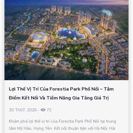
Lợi Thế Vị Trí Của Forestia Park Phố Nối – Tâm
Điểm Kết Nối Và Tiềm Năng Gia Tăng Giá Trị
30 Th07, 2026
-
73
Khám phá lợi thế vị trí của Forestia Park Phố Nối tại trung
tâm Mỹ Hào, Hưng Yên. Kết nối thuận tiện với Hà Nội, Hải