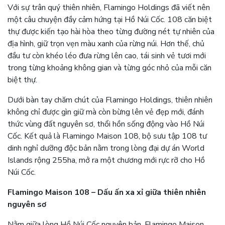
Với sự trân quý thiên nhiên, Flamingo Holdings đã viết nên
một câu chuyện đầy cảm hứng tại Hồ Núi Cốc. 108 căn biệt
thự được kiến tạo hài hòa theo từng đường nét tự nhiên của
địa hình, giữ trọn vẹn màu xanh của rừng núi. Hơn thế, chủ
đầu tư còn khéo léo đưa rừng lên cao, tái sinh vẻ tươi mới
trong từng khoảng không gian và từng góc nhỏ của mỗi căn
biệt thự.
Dưới bàn tay chăm chút của Flamingo Holdings, thiên nhiên
không chỉ được gìn giữ mà còn bừng lên vẻ đẹp mới, đánh
thức vùng đất nguyên sơ, thổi hồn sống động vào Hồ Núi
Cốc. Kết quả là Flamingo Maison 108, bộ sưu tập 108 tư
dinh nghỉ dưỡng độc bản nằm trong lòng đại dự án World
Islands rộng 255ha, mở ra một chương mới rực rỡ cho Hồ
Núi Cốc.
Flamingo Maison 108 – Dấu ấn xa xỉ giữa thiên nhiên
nguyên sơ
Nằm giữa lòng Hồ Núi Cốc nguyên bản, Flamingo Maison