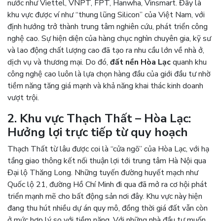
nước như Viettel, VNPT, FPT, Hanwha, Vinsmart. Đây là
khu vực được ví như “thung lũng Silicon” của Việt Nam, với
định hướng trở thành trung tâm nghiên cứu, phát triển công
nghệ cao. Sự hiện diện của hàng chục nghìn chuyên gia, kỹ sư
và lao động chất lượng cao đã tạo ra nhu cầu lớn về nhà ở,
dịch vụ và thương mại. Do đó,
đất nền Hòa Lạc
quanh khu
công nghệ cao luôn là lựa chọn hàng đầu của giới đầu tư nhờ
tiềm năng tăng giá mạnh và khả năng khai thác kinh doanh
vượt trội.
2. Khu vực Thạch Thất – Hòa Lạc:
Hưởng lợi trực tiếp từ quy hoạch
Thạch Thất từ lâu được coi là “cửa ngõ” của Hòa Lạc, với hạ
tầng giao thông kết nối thuận lợi tới trung tâm Hà Nội qua
Đại lộ Thăng Long. Những tuyến đường huyết mạch như
Quốc lộ 21, đường Hồ Chí Minh đi qua đã mở ra cơ hội phát
triển mạnh mẽ cho bất động sản nơi đây. Khu vực này hiện
đang thu hút nhiều dự án quy mô, đồng thời giá đất vẫn còn
ở mức hợp lý so với tiềm năng. Với những nhà đầu tư muốn