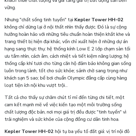
khách thuê chất lượng và gia tăng giá trị bất động sản bền
vững.
Nhưng "chất sống tinh tuyển" tại
Kepler Tower HH-02
không chỉ dừng lại ở nội thất nhìn thấy được. Đó là sự cộng
hưởng hoàn hảo với những tiêu chuẩn hoàn thiện khắt khe và
trang thiết bị hiện đại khác, vốn chỉ xuất hiện ở những dự án
hạng sang thực thụ: hệ thống kính Low E 2 lớp chạm sàn tối
ưu tầm nhìn, cách âm, cách nhiệt và tiết kiệm năng lượng; hệ
thống cấp khí tươi cho từng căn hộ đảm bảo không gian sống
luôn trong lành, tốt cho sức khỏe; sảnh chờ sang trọng như
khách sạn 5 sao; bể bơi chuẩn Olympic đẳng cấp cùng hàng
loạt tiện ích nội khu vượt trội...
Tất cả cho thấy sự chăm chút tỉ mỉ đến từng chi tiết, một
cam kết mạnh mẽ về việc kiến tạo một môi trường sống
chất lượng độc bản, nơi mọi giá trị đều được "tinh tuyển" vì
trải nghiệm và sức khỏe của cộng đồng cư dân tinh hoa.
Kepler Tower HH-02
hội tụ ba yếu tố đắt giá: vị trí nội đô