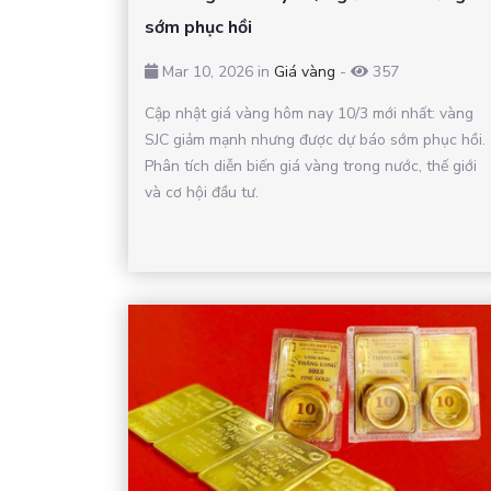
sớm phục hồi
Mar 10, 2026 in
Giá vàng
-
357
Cập nhật giá vàng hôm nay 10/3 mới nhất: vàng
SJC giảm mạnh nhưng được dự báo sớm phục hồi.
Phân tích diễn biến giá vàng trong nước, thế giới
và cơ hội đầu tư.