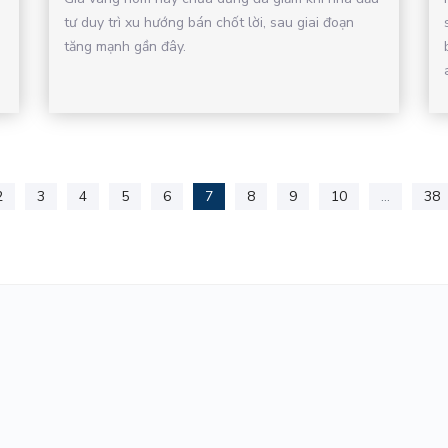
tư duy trì xu hướng bán chốt lời, sau giai đoạn
tăng mạnh gần đây.
2
3
4
5
6
7
8
9
10
...
38