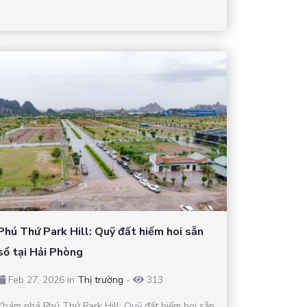
Phú Thứ Park Hill: Quỹ đất hiếm hoi sẵn
sổ tại Hải Phòng
Feb 27, 2026 in
Thị trường
-
313
Khám phá Phú Thứ Park Hill: Quỹ đất hiếm hoi sẵn