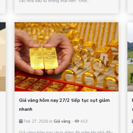
các nhà đầu tư thông thái nên "chốt...
Giá vàng hôm nay 27/2 tiếp tục sụt giảm
nhanh
Feb 27, 2026 in
Giá vàng
-
413
Giá vàng hôm nay chưa dừng đà giảm khi nhà đầu