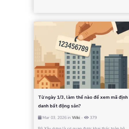
Từ ngày 1/3, làm thể nào để xem mã định
danh bất động sản?
Mar 03, 2026 in
Wiki
-
379
Bộ Xây dựng là cơ quan được khai thác toàn bộ