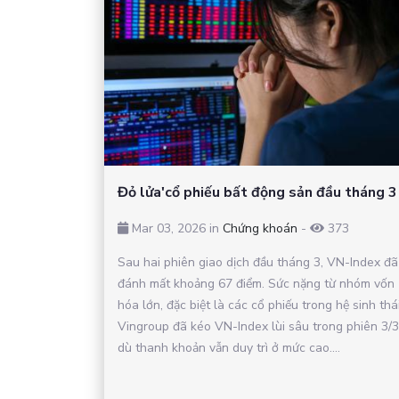
Đỏ lửa'cổ phiếu bất động sản đầu tháng 3
Mar 03, 2026 in
Chứng khoán
-
373
Sau hai phiên giao dịch đầu tháng 3, VN-Index đã
đánh mất khoảng 67 điểm. Sức nặng từ nhóm vốn
hóa lớn, đặc biệt là các cổ phiếu trong hệ sinh thá
Vingroup đã kéo VN-Index lùi sâu trong phiên 3/3
dù thanh khoản vẫn duy trì ở mức cao....