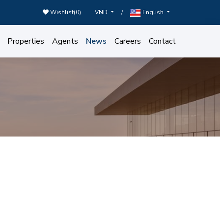
Wishlist(
0
)
/
VND
English
Properties
Agents
News
Careers
Contact