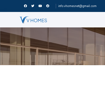
info.vhomesnet@gmail.com