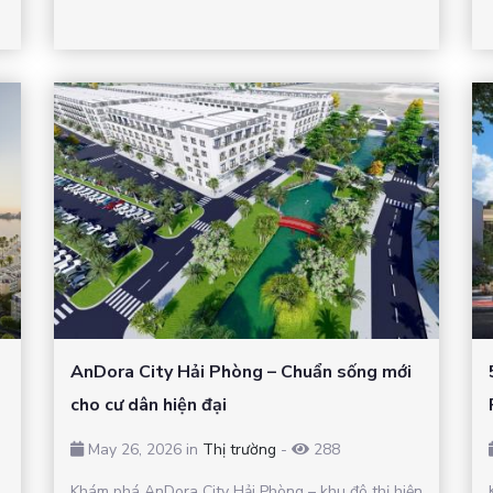
AnDora City Hải Phòng – Chuẩn sống mới
cho cư dân hiện đại
May 26, 2026 in
Thị trường
-
288
Khám phá AnDora City Hải Phòng – khu đô thị hiện