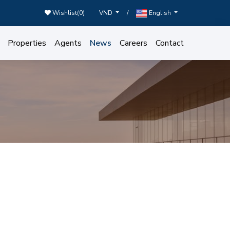
Wishlist(
0
)
/
VND
English
Properties
Agents
News
Careers
Contact