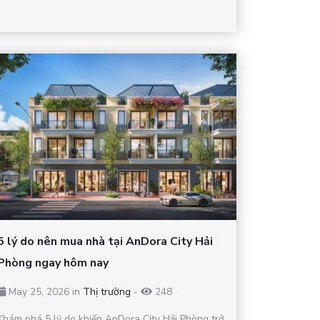
5 lý do nên mua nhà tại AnDora City Hải
Phòng ngay hôm nay
May 25, 2026 in
Thị trường
-
248
Khám phá 5 lý do khiến AnDora City Hải Phòng trở