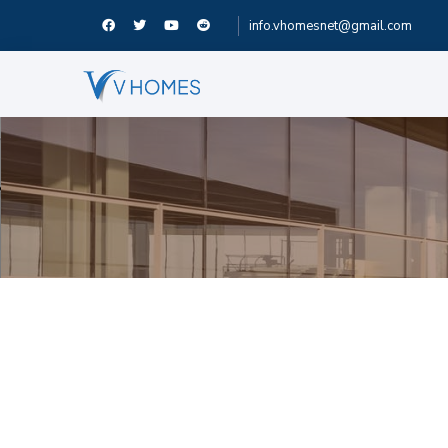
info.vhomesnet@gmail.com