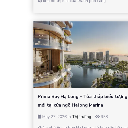
tại khu đô thị mới của thành phố cảng.
Prima Bay Hạ Long – Tòa tháp biểu tượng
mới tại cửa ngõ Halong Marina
May 27, 2026 in
Thị trường
-
358
Khám phá Prima Bay Hạ Long – tổ hợp căn hộ cao