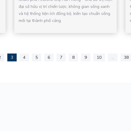
đại sở hữu vị trí chiến lược, không gian sống xanh
và hệ thống tiện ích đồng bộ, kiến tạo chuẩn sống
mới tại thành phố cảng.
2
3
4
5
6
7
8
9
10
...
38