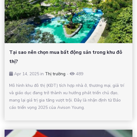
Tại sao nên chọn mua bất động sản trong khu đô
thị?
Apr 14, 2025 in
Thị trường
-
489
Mô hình khu đô thị (KĐT) tích hợp nhà ở, thương mại, giải trí
và giáo dục đang trở thành xu hướng phát triển chủ đạo,
mang lại giá trị gia tăng vượt trội. Đây là nhận định từ Báo
cáo triển vọng 2025 của Avison Young.