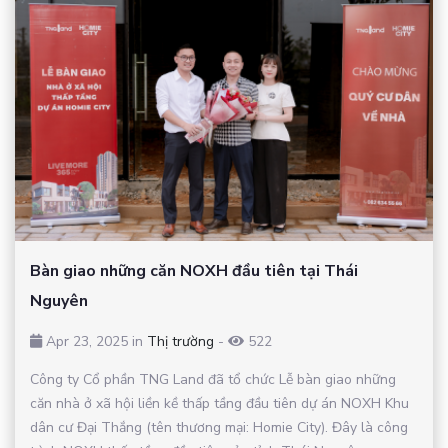
Bàn giao những căn NOXH đầu tiên tại Thái
Nguyên
Apr 23, 2025 in
Thị trường
-
522
Công ty Cổ phần TNG Land đã tổ chức Lễ bàn giao những
căn nhà ở xã hội liền kề thấp tầng đầu tiên dự án NOXH Khu
dân cư Đại Thắng (tên thương mại: Homie City). Đây là công