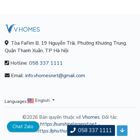
Tòa FaFim B, 19 Nguyễn Trãi, Phường Khương Trung,
Quận Thanh Xuân, TP Hà Nội
Hotline:
058 337 1111
Email:
info.vhomesnet@gmail.com
/
English
Languages:
©2026 Bản quyền thuộc về
Vhomes
. Đối tác:
https://sunshinelegend.net
-
Chat Zalo
058 337 1111
https://phuthuwondersong.com