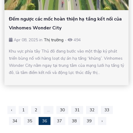
Đếm ngược các mốc hoàn thiện hạ tầng kết nối của
Vinhomes Wonder City
Apr 08, 2025 in
Thị trường
-
494
Khu vực phía tây Thủ đô đang bước vào một thập kỷ phát
triển bùng nổ với hàng loạt dự án hạ tầng “khủng”. Vinhomes
Wonder City nằm ngay tại trung tâm của mạng lưới hạ tầng tỷ
đô, là tâm điểm kết nối và động lực thúc đẩy thị...
‹
1
2
...
30
31
32
33
34
35
36
37
38
39
›