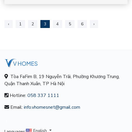
‹
1
2
3
4
5
6
›
Tòa FaFim B, 19 Nguyễn Trãi, Phường Khương Trung,
Quận Thanh Xuân, TP Hà Nội
Hotline:
058 337 1111
Email:
info.vhomesnet@gmail.com
/
English
Languages: