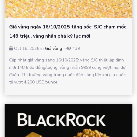
Giá vàng ngày 16/10/2025 tăng sốc: SJC chạm mốc
148 triệu, vàng nhẫn phá kỷ lục mới
Oct 16, 2025 in
Giá vàng
-
439
Cập nhật giá vàng sáng 16/10/2025: vàng SJC thiết lập đỉnh
mới 148 triệu đồng/lượng, vàng nhẫn 9999 cũng vượt mọi dự
đoán. Thị trường vàng trong nước đón sóng lớn khi giá quốc
tế vượt 4.200 USD/ounce.