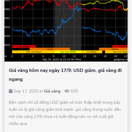
Giá vàng hôm nay ngày 17/9: USD giảm, giá vàng đi
ngang
Sep 17, 2025 in
Giá vàng
-
539
Bên cạnh chỉ số đồng USD giảm về mức thấp nhất trong bảy
tuần và tỷ giá cũng giảm khá mạnh, giá vàng trong nước đều
mở cửa sáng 17/9 chưa có biến động nào so với cuối giờ
chiều qua.