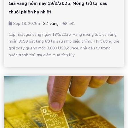
Giá vàng hôm nay 19/9/2025: Nóng trở lại sau
chuỗi phiên hạ nhiệt
Sep 19, 2025 in
Giá vàng
-
591
Cập nhật giá vàng ngày 19/9/2025: Vàng miếng SJC và vàng
nhẫn 9999 bật tăng trở lại sau nhịp điều chỉnh. Thị trường thế
giới xoay quanh mốc 3.680 USD/ounce, nhà đầu tư trong
nước tranh thủ tìm điểm mua tích lũy.