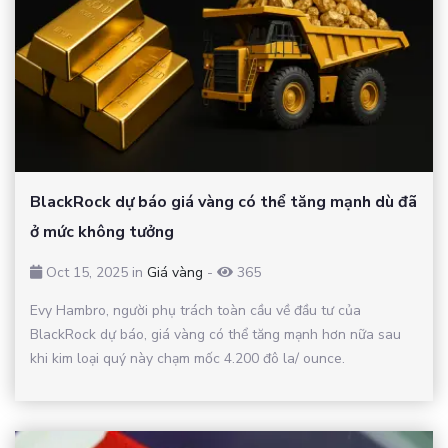
BlackRock dự báo giá vàng có thể tăng mạnh dù đã
ở mức không tưởng
Oct 15, 2025 in
Giá vàng
-
365
Evy Hambro, người phụ trách toàn cầu về đầu tư của
BlackRock dự báo, giá vàng có thể tăng mạnh hơn nữa sau
khi kim loại quý này chạm mốc 4.200 đô la/ ounce.