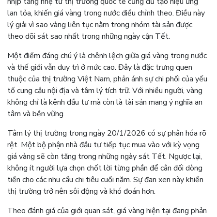
nhịp tăng nhẹ từ thị trường quốc tế cũng đủ tạo hiệu ứng
lan tỏa, khiến giá vàng trong nước điều chỉnh theo. Điều này
lý giải vì sao vàng liên tục nằm trong nhóm tài sản được
theo dõi sát sao nhất trong những ngày cận Tết.
Một điểm đáng chú ý là chênh lệch giữa giá vàng trong nước
và thế giới vẫn duy trì ở mức cao. Đây là đặc trưng quen
thuộc của thị trường Việt Nam, phản ánh sự chi phối của yếu
tố cung cầu nội địa và tâm lý tích trữ. Với nhiều người, vàng
không chỉ là kênh đầu tư mà còn là tài sản mang ý nghĩa an
tâm và bền vững.
Tâm lý thị trường trong ngày 20/1/2026 có sự phân hóa rõ
rệt. Một bộ phận nhà đầu tư tiếp tục mua vào với kỳ vọng
giá vàng sẽ còn tăng trong những ngày sát Tết. Ngược lại,
không ít người lựa chọn chốt lời từng phần để cân đối dòng
tiền cho các nhu cầu chi tiêu cuối năm. Sự đan xen này khiến
thị trường trở nên sôi động và khó đoán hơn.
Theo đánh giá của giới quan sát, giá vàng hiện tại đang phản