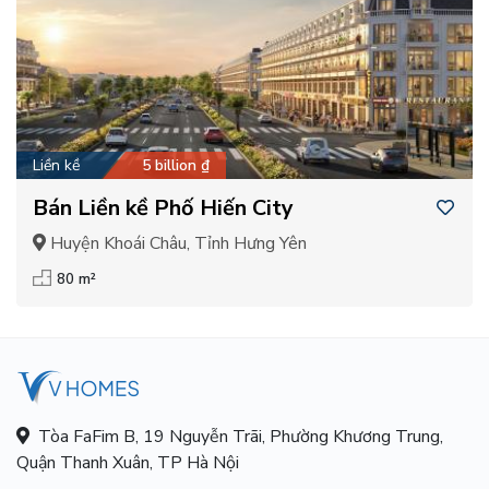
Liền kề
5 billion ₫
Bán Liền kề Phố Hiến City
Huyện Khoái Châu, Tỉnh Hưng Yên
80 m²
Tòa FaFim B, 19 Nguyễn Trãi, Phường Khương Trung,
Quận Thanh Xuân, TP Hà Nội