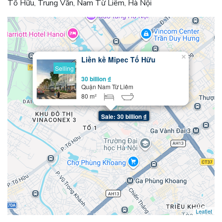
Tố Hữu, Trung Văn, Nam Từ Liêm, Hà Nội
×
Liền kề Mipec Tố Hữu
Selling
30 billion ₫
Quận Nam Từ Liêm
80 m²
Sale: 30 billion ₫
Leaflet