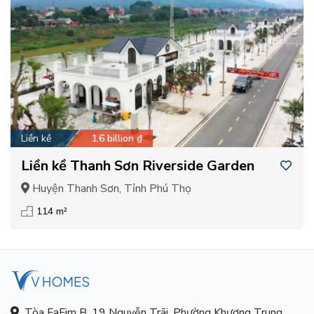
Liền kề
1.6 billion ₫
Liền kề Thanh Sơn Riverside Garden
Huyện Thanh Sơn, Tỉnh Phú Thọ
114 m²
Tòa FaFim B, 19 Nguyễn Trãi, Phường Khương Trung,