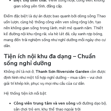
Biệt thự sinh thái:
View sông hoặc công viên, không
gian sống yên tĩnh, đẳng cấp.
Điểm đặc biệt là dự án được bao quanh bởi dòng sông Thao
uốn lượn, cùng hệ thống công viên ven sông rộng lớn, tạo
nên không gian sống trong lành, mát mẻ quanh năm. Thiết
kế đường nội khu rộng rãi, vỉa hè lát đá, cây xanh rợp bóng,
mang đến trải nghiệm sống như nghỉ dưỡng mỗi ngày cho cư
dân.
Tiện ích nội khu đa dạng – Chuẩn
sống nghỉ dưỡng
Không chỉ là nơi ở,
Thanh Sơn Riverside Garden
còn được
định hình như một tổ hợp nghỉ dưỡng – mua sắm – vui chơi
giải trí khép kín, phục vụ mọi nhu cầu của cư dân.
Hệ thống tiện ích nổi bật:
Công viên trung tâm và ven sông
với đường dạo bộ,
sân chơi trẻ em, khu thể thao ngoài trời