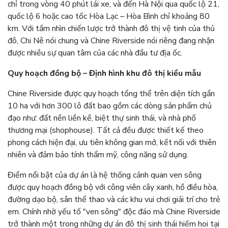
chỉ trong vòng 40 phút lái xe, và đến Hà Nội qua quốc lộ 21,
quốc lộ 6 hoặc cao tốc Hòa Lạc – Hòa Bình chỉ khoảng 80
km. Với tầm nhìn chiến lược trở thành đô thị vệ tinh của thủ
đô, Chi Nê nói chung và Chine Riverside nói riêng đang nhận
được nhiều sự quan tâm của các nhà đầu tư địa ốc.
Quy hoạch đồng bộ – Định hình khu đô thị kiểu mẫu
Chine Riverside được quy hoạch tổng thể trên diện tích gần
10 ha với hơn 300 lô đất bao gồm các dòng sản phẩm chủ
đạo như: đất nền liền kề, biệt thự sinh thái, và nhà phố
thương mại (shophouse). Tất cả đều được thiết kế theo
phong cách hiện đại, ưu tiên không gian mở, kết nối với thiên
nhiên và đảm bảo tính thẩm mỹ, công năng sử dụng.
Điểm nổi bật của dự án là hệ thống cảnh quan ven sông
được quy hoạch đồng bộ với công viên cây xanh, hồ điều hòa,
đường dạo bộ, sân thể thao và các khu vui chơi giải trí cho trẻ
em. Chính nhờ yếu tố "ven sông" độc đáo mà Chine Riverside
trở thành một trong những dự án đô thị sinh thái hiếm hoi tại