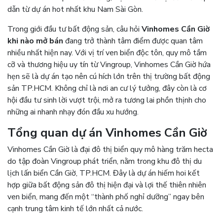
dẫn từ dự án hot nhất khu Nam Sài Gòn.
Trong giới đầu tư bất động sản, câu hỏi
Vinhomes Cần Giờ
khi nào mở bán
đang trở thành tâm điểm được quan tâm
nhiều nhất hiện nay. Với vị trí ven biển độc tôn, quy mô tầm
cỡ và thương hiệu uy tín từ Vingroup, Vinhomes Cần Giờ hứa
hẹn sẽ là dự án tạo nên cú hích lớn trên thị trường bất động
sản TP.HCM. Không chỉ là nơi an cư lý tưởng, đây còn là cơ
hội đầu tư sinh lời vượt trội, mở ra tương lai phồn thịnh cho
những ai nhanh nhạy đón đầu xu hướng.
Tổng quan dự án Vinhomes Cần Giờ
Vinhomes Cần Giờ là đại đô thị biển quy mô hàng trăm hecta
do tập đoàn Vingroup phát triển, nằm trong khu đô thị du
lịch lấn biển Cần Giờ, TP.HCM. Đây là dự án hiếm hoi kết
hợp giữa bất động sản đô thị hiện đại và lợi thế thiên nhiên
ven biển, mang đến một “thành phố nghỉ dưỡng” ngay bên
cạnh trung tâm kinh tế lớn nhất cả nước.