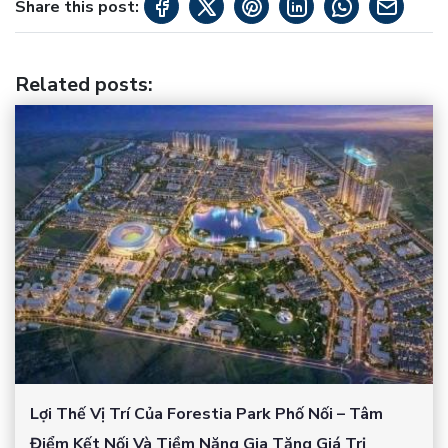
Share this post:
Related posts
:
Lợi Thế Vị Trí Của Forestia Park Phố Nối – Tâm
Điểm Kết Nối Và Tiềm Năng Gia Tăng Giá Trị