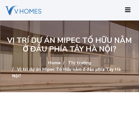
VỊ TRÍ DỰ ÁN MIPEC TỐ HỮU NẰM
Ở ĐÂU PHÍA TÂY HÀ NỘI?
Home
Thị trường
Vị trí dự án Mipec Tố Hữu nằm ở đâu phía Tây Hà
Nội?