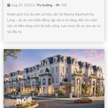
Aug 15, 2025 in
Thị trường
-
739
Khám phá 5 lý do nên sở hữu căn hộ Marina Bayfront Hạ
Long – dự án ven biển đẳng cấp với vị trí vàng, tiện ích vượt
trội và tiềm năng sinh lời bền vững. Lựa chọn tối ưu cho an cư
và đầu tư.