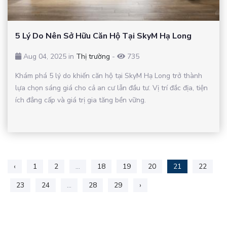
5 Lý Do Nên Sở Hữu Căn Hộ Tại SkyM Hạ Long
Aug 04, 2025 in
Thị trường
-
735
Khám phá 5 lý do khiến căn hộ tại SkyM Hạ Long trở thành
lựa chọn sáng giá cho cả an cư lẫn đầu tư. Vị trí đắc địa, tiện
ích đẳng cấp và giá trị gia tăng bền vững.
‹
1
2
...
18
19
20
21
22
23
24
...
28
29
›