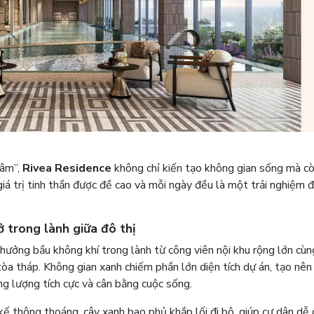
tâm”,
Rivea Residence
không chỉ kiến tạo không gian sống mà c
iá trị tinh thần được đề cao và mỗi ngày đều là một trải nghiệm 
 trong lành giữa đô thị
 hưởng bầu không khí trong lành từ công viên nội khu rộng lớn cùn
tòa tháp. Không gian xanh chiếm phần lớn diện tích dự án, tạo nên
ng lượng tích cực và cân bằng cuộc sống.
kế thông thoáng, cây xanh bao phủ khắp lối đi bộ, giúp cư dân dễ