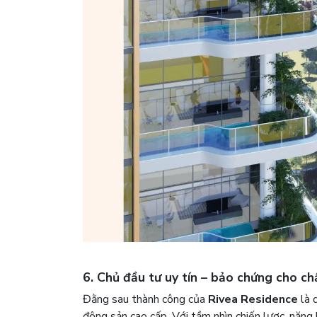
6. Chủ đầu tư uy tín – bảo chứng cho ch
Đằng sau thành công của
Rivea Residence
là 
động sản cao cấp. Với tầm nhìn chiến lược, năng