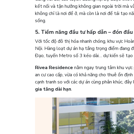
kết nối và tận hưởng không gian ngoài trời mà v
không chỉ là nơi để ở, mà còn là nơi để tái tạo 
sống.
5. Tiềm năng đầu tư hấp dẫn – đón đầu
Với tốc độ đô thị hóa nhanh chóng, khu vực Hoà
Nội. Hàng loạt dự án hạ tầng trọng điểm đang đư
Đạo, tuyến Metro số 3 kéo dài… dự kiến sẽ tạo cú
Rivea Residence
nằm ngay trung tâm khu vực p
an cư cao cấp, vừa có khả năng cho thuê ổn định 
cạnh tranh so với các dự án cùng phân khúc, đây
gia tăng dài hạn
.