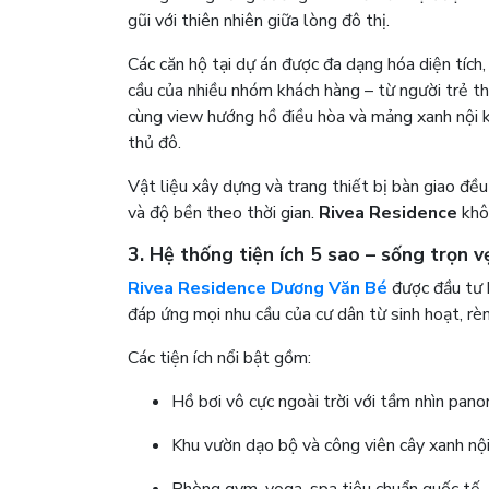
gũi với thiên nhiên giữa lòng đô thị.
Các căn hộ tại dự án được đa dạng hóa diện tích,
cầu của nhiều nhóm khách hàng – từ người trẻ th
cùng view hướng hồ điều hòa và mảng xanh nội k
thủ đô.
Vật liệu xây dựng và trang thiết bị bàn giao đề
và độ bền theo thời gian.
Rivea Residence
khôn
3. Hệ thống tiện ích 5 sao – sống trọn 
Rivea Residence Dương Văn Bé
được đầu tư b
đáp ứng mọi nhu cầu của cư dân từ sinh hoạt, rè
Các tiện ích nổi bật gồm:
Hồ bơi vô cực ngoài trời với tầm nhìn pan
Khu vườn dạo bộ và công viên cây xanh nộ
Phòng gym, yoga, spa tiêu chuẩn quốc tế