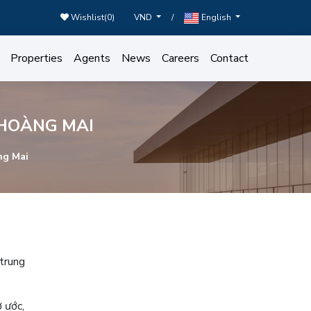
Wishlist(
0
)
/
VND
English
Properties
Agents
News
Careers
Contact
 HOÀNG MAI
ng Mai
 trung
 ước,