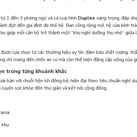
 từ 1 đến 3 phòng ngủ và cả loại hình
Duplex
sang trọng, đáp ứn
ành đạt đến gia đình đa thế hệ. Ban công rộng mở, hệ cửa kính trà
hu giúp mỗi căn hộ trở thành một “khu nghỉ dưỡng thu nhỏ” giữa 
u được lựa chọn từ các thương hiệu uy tín, đảm bảo chất lượng, t
g chỉ mang đến chốn an cư mà còn thể hiện đẳng cấp sống của gi
vẹn trong từng khoảnh khắc
ài bản với chuỗi tiện ích đồng bộ, hiện đại theo tiêu chuẩn nghỉ d
n luyện sức khỏe đến thư giãn và kết nối cộng đồng.
orama
i khu