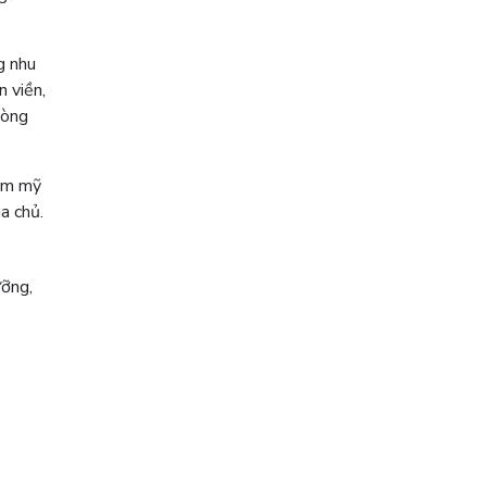
g nhu
n viền,
lòng
hẩm mỹ
a chủ.
ưỡng,