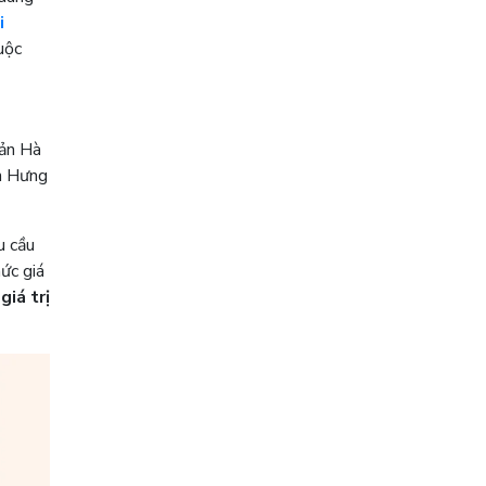
i
uộc
sản Hà
ần Hưng
u cầu
ức giá
ó
giá trị