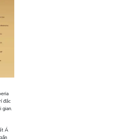
eria
rí đắc
 gian.
ất Á
 gần