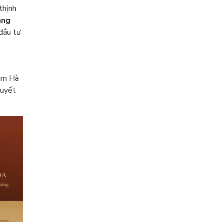
thịnh
àng
 đầu tư
Nam Hà
huyết