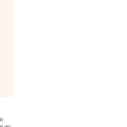
ất
hỉ chú