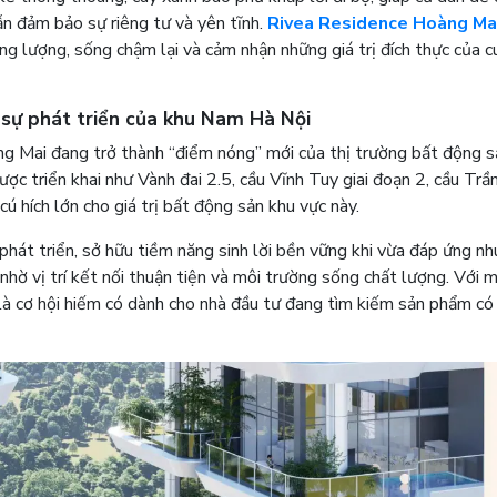
ẫn đảm bảo sự riêng tư và yên tĩnh.
Rivea Residence Hoàng Ma
năng lượng, sống chậm lại và cảm nhận những giá trị đích thực của c
 sự phát triển của khu Nam Hà Nội
ng Mai đang trở thành “điểm nóng” mới của thị trường bất động 
ợc triển khai như Vành đai 2.5, cầu Vĩnh Tuy giai đoạn 2, cầu Tr
 hích lớn cho giá trị bất động sản khu vực này.
hát triển, sở hữu tiềm năng sinh lời bền vững khi vừa đáp ứng nh
nhờ vị trí kết nối thuận tiện và môi trường sống chất lượng. Với m
 là cơ hội hiếm có dành cho nhà đầu tư đang tìm kiếm sản phẩm c